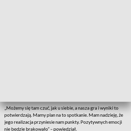
negatywnie wpłynęły problemy zdrowotne zawodników.
Komplementował krakowski zespół.
„Ma w składzie indywidualności, dużą siłę ofensywną. Znamy
silne strony Wisły, próbujemy znaleźć te słabsze. Wiemy, jak
zagrać, teraz tylko to zrealizować na boisku. Rywale potrafią
się utrzymać przy piłce, wygrać pojedynek jeden na jeden,
przyspieszyć. Fajnie byłoby nie dać się im rozpędzić” –
podsumował szkoleniowiec.
Kapitan Tomasz Foszmańczyk podkreślił, że atmosfera,
tworzona przez chorzowskich kibiców na gliwickim
stadionie, jest wspaniałą.
„Możemy się tam czuć, jak u siebie, a nasza gra i wyniki to
potwierdzają. Mamy plan na to spotkanie. Mam nadzieję, że
jego realizacja przyniesie nam punkty. Pozytywnych emocji
nie będzie brakowało” – powiedział.