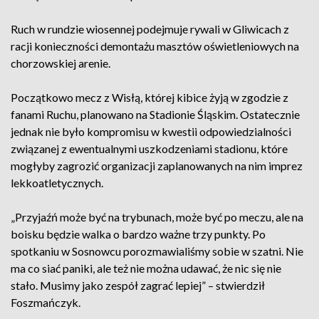
Ruch w rundzie wiosennej podejmuje rywali w Gliwicach z
racji konieczności demontażu masztów oświetleniowych na
chorzowskiej arenie.
Początkowo mecz z Wisłą, której kibice żyją w zgodzie z
fanami Ruchu, planowano na Stadionie Śląskim. Ostatecznie
jednak nie było kompromisu w kwestii odpowiedzialności
związanej z ewentualnymi uszkodzeniami stadionu, które
mogłyby zagrozić organizacji zaplanowanych na nim imprez
lekkoatletycznych.
„Przyjaźń może być na trybunach, może być po meczu, ale na
boisku będzie walka o bardzo ważne trzy punkty. Po
spotkaniu w Sosnowcu porozmawialiśmy sobie w szatni. Nie
ma co siać paniki, ale też nie można udawać, że nic się nie
stało. Musimy jako zespół zagrać lepiej” – stwierdził
Foszmańczyk.