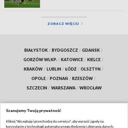
ZOBACZ WIĘCEJ
BIAŁYSTOK
/
BYDGOSZCZ
/
GDAŃSK
/
GORZÓW WLKP.
/
KATOWICE
/
KIELCE
/
KRAKÓW
/
LUBLIN
/
ŁÓDŹ
/
OLSZTYN
/
OPOLE
/
POZNAŃ
/
RZESZÓW
/
SZCZECIN
/
WARSZAWA
/
WROCŁAW
Szanujemy Twoją prywatność
Dołącz do nas:
Kliknij "Akceptuję i przechodzę do serwisu", aby wyrazić zgody na
korzystanie z technologii automatycznego śledzenia i zbierania danych,
TVP