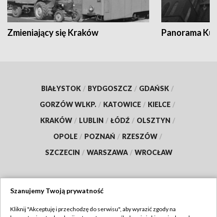
Zmieniający się Kraków
Panorama Kul
BIAŁYSTOK
/
BYDGOSZCZ
/
GDAŃSK
/
GORZÓW WLKP.
/
KATOWICE
/
KIELCE
/
KRAKÓW
/
LUBLIN
/
ŁÓDŹ
/
OLSZTYN
/
OPOLE
/
POZNAŃ
/
RZESZÓW
/
SZCZECIN
/
WARSZAWA
/
WROCŁAW
Szanujemy Twoją prywatność
Dołącz do nas:
Kliknij "Akceptuję i przechodzę do serwisu", aby wyrazić zgody na