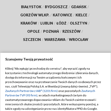
BIAŁYSTOK
/
BYDGOSZCZ
/
GDAŃSK
/
GORZÓW WLKP.
/
KATOWICE
/
KIELCE
/
KRAKÓW
/
LUBLIN
/
ŁÓDŹ
/
OLSZTYN
/
OPOLE
/
POZNAŃ
/
RZESZÓW
/
SZCZECIN
/
WARSZAWA
/
WROCŁAW
Szanujemy Twoją prywatność
Dołącz do nas:
Kliknij "Akceptuję i przechodzę do serwisu", aby wyrazić zgody na
korzystanie z technologii automatycznego śledzenia i zbierania danych,
TVP
dostęp do informacji na Twoim urządzeniu końcowym i ich
Abonament TVP
przechowywanie oraz na przetwarzanie Twoich danych osobowych przez
Regulamin TVP
nas, czyli Telewizję Polską S.A. w likwidacji (zwaną dalej również „TVP”),
Emisja w TVP
Zaufanych Partnerów z IAB* (1201 firm)
oraz pozostałych
Zaufanych
Polityka prywatności
Partnerów TVP (93 firm)
, w celach marketingowych (w tym do
Centrum informacji TVP
Moje zgody
zautomatyzowanego dopasowania reklam do Twoich zainteresowań i
mierzenia ich skuteczności) i pozostałych, które wskazujemy poniżej, a
Naziemna Telewizja Cyfrowa
Pomoc
także zgody na udostępnianie przez nas identyfikatora PPID do Google.