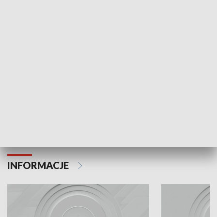
Odc. 6
Odc. 5
Czy wiesz, że Kraków inwestuje w edukację i
Czy wiesz, jak Kr
rozwój młodych?
mieszkańców?
INFORMACJE