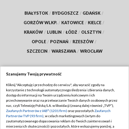
BIAŁYSTOK
/
BYDGOSZCZ
/
GDAŃSK
/
GORZÓW WLKP.
/
KATOWICE
/
KIELCE
/
KRAKÓW
/
LUBLIN
/
ŁÓDŹ
/
OLSZTYN
/
OPOLE
/
POZNAŃ
/
RZESZÓW
/
SZCZECIN
/
WARSZAWA
/
WROCŁAW
Szanujemy Twoją prywatność
Dołącz do nas:
Kliknij "Akceptuję i przechodzę do serwisu", aby wyrazić zgody na
korzystanie z technologii automatycznego śledzenia i zbierania danych,
TVP
dostęp do informacji na Twoim urządzeniu końcowym i ich
Abonament TVP
przechowywanie oraz na przetwarzanie Twoich danych osobowych przez
Regulamin TVP
nas, czyli Telewizję Polską S.A. w likwidacji (zwaną dalej również „TVP”),
Emisja w TVP
Zaufanych Partnerów z IAB* (1201 firm)
oraz pozostałych
Zaufanych
Polityka prywatności
Partnerów TVP (93 firm)
, w celach marketingowych (w tym do
Centrum informacji TVP
Moje zgody
zautomatyzowanego dopasowania reklam do Twoich zainteresowań i
mierzenia ich skuteczności) i pozostałych, które wskazujemy poniżej, a
Naziemna Telewizja Cyfrowa