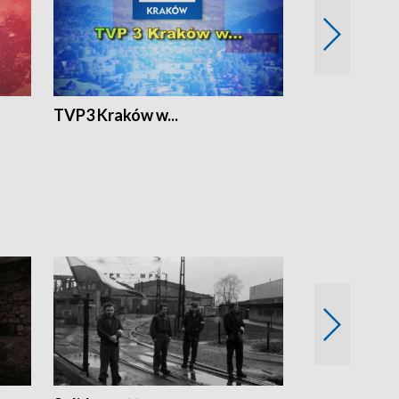
TVP3 Kraków w...
Ślizg