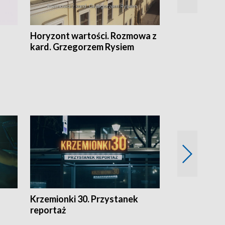
Horyzont wartości. Rozmowa z
Kulturalnie 
kard. Grzegorzem Rysiem
Krzemionki 30. Przystanek
Kraków - jak
reportaż