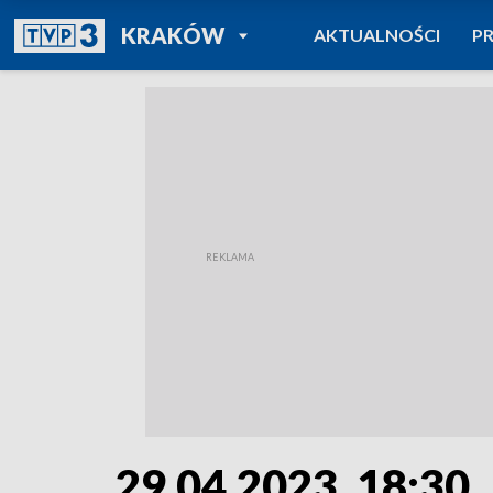
POWRÓT DO
KRAKÓW
AKTUALNOŚCI
P
TVP REGIONY
29.04.2023, 18:30