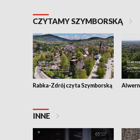
CZYTAMY SZYMBORSKĄ
Rabka-Zdrój czyta Szymborską
Alwern
INNE