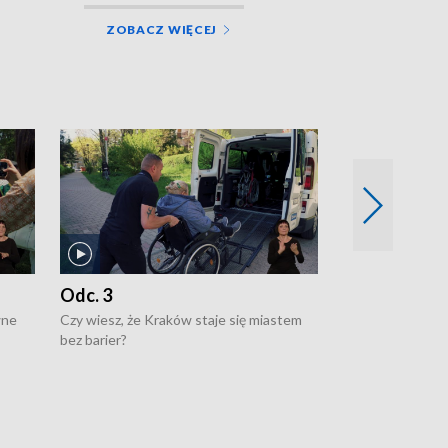
ZOBACZ WIĘCEJ
Odc. 3
Odc. 2
wne
Czy wiesz, że Kraków staje się miastem
Czy wiesz, że Kr
bez barier?
poprawia jakość 