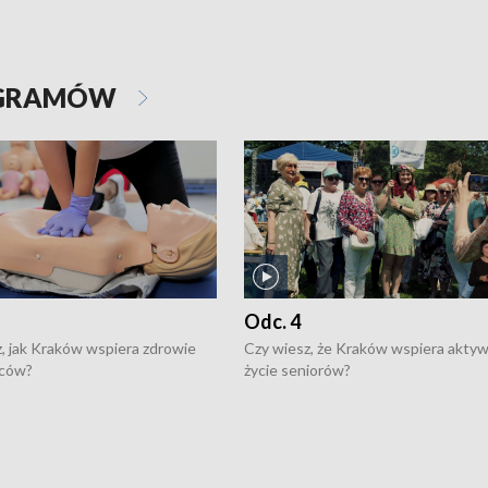
OGRAMÓW
Odc. 4
, jak Kraków wspiera zdrowie
Czy wiesz, że Kraków wspiera akty
ców?
życie seniorów?