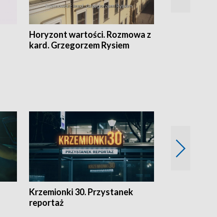
Horyzont wartości. Rozmowa z
Kulturalnie 
kard. Grzegorzem Rysiem
Krzemionki 30. Przystanek
Kraków - jak
reportaż