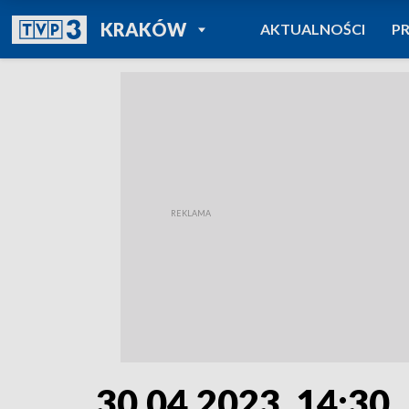
POWRÓT DO
KRAKÓW
AKTUALNOŚCI
P
TVP REGIONY
30.04.2023, 14:30