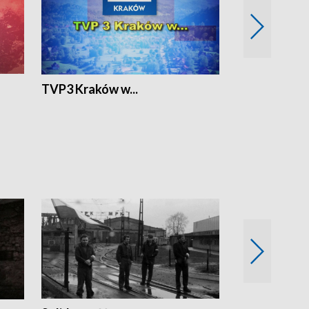
TVP3 Kraków w...
Ślizg