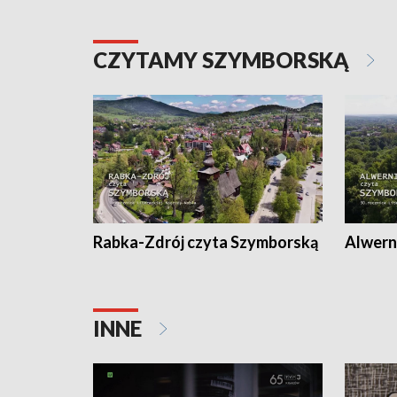
CZYTAMY SZYMBORSKĄ
Rabka-Zdrój czyta Szymborską
Alwern
INNE