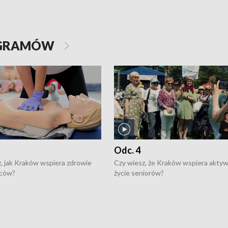
OGRAMÓW
Odc. 4
, jak Kraków wspiera zdrowie
Czy wiesz, że Kraków wspiera akty
ców?
życie seniorów?