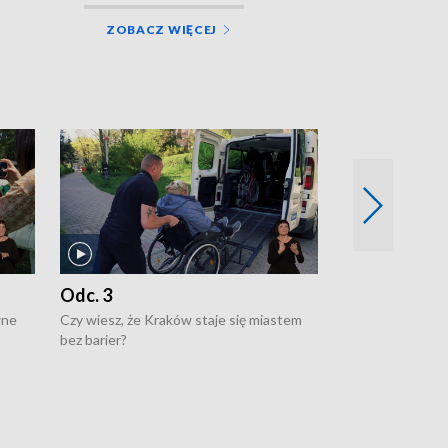
ZOBACZ WIĘCEJ
Odc. 3
Odc. 2
wne
Czy wiesz, że Kraków staje się miastem
Czy wiesz, że Kr
bez barier?
poprawia jakość 