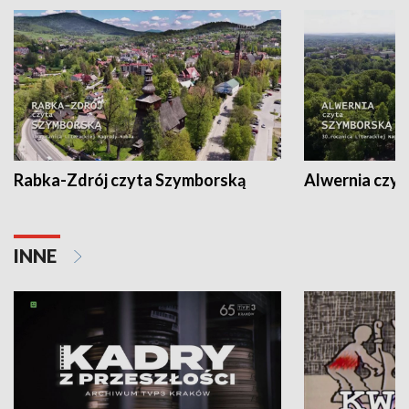
Rabka-Zdrój czyta Szymborską
Alwernia czy
INNE