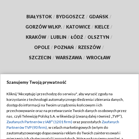
BIAŁYSTOK
/
BYDGOSZCZ
/
GDAŃSK
/
GORZÓW WLKP.
/
KATOWICE
/
KIELCE
/
KRAKÓW
/
LUBLIN
/
ŁÓDŹ
/
OLSZTYN
/
OPOLE
/
POZNAŃ
/
RZESZÓW
/
SZCZECIN
/
WARSZAWA
/
WROCŁAW
Szanujemy Twoją prywatność
Dołącz do nas:
Kliknij "Akceptuję i przechodzę do serwisu", aby wyrazić zgody na
korzystanie z technologii automatycznego śledzenia i zbierania danych,
TVP
dostęp do informacji na Twoim urządzeniu końcowym i ich
Abonament TVP
przechowywanie oraz na przetwarzanie Twoich danych osobowych przez
Regulamin TVP
nas, czyli Telewizję Polską S.A. w likwidacji (zwaną dalej również „TVP”),
Emisja w TVP
Zaufanych Partnerów z IAB* (1201 firm)
oraz pozostałych
Zaufanych
Polityka prywatności
Partnerów TVP (93 firm)
, w celach marketingowych (w tym do
Centrum informacji TVP
Moje zgody
zautomatyzowanego dopasowania reklam do Twoich zainteresowań i
mierzenia ich skuteczności) i pozostałych, które wskazujemy poniżej, a