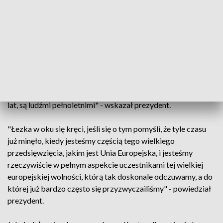
Prezydent w oświadczeniu wygłoszonym w ogrodach Pałacu
Prezydenckiego wskazywał, że "jest to dzień radości, a także
i refleksji, co do przyszłości".
"Pokolenie polskiej młodzieży, która rodziła się w 2004 roku,
kiedy Polska wchodziła do Unii Europejskiej 1 maja, to dzisiaj
już pokolenie ludzi pełnoletnich. Cała ta grupa polskiej
młodzieży urodzona w 2004 r. ma już dzisiaj skończone 18
lat, są ludźmi pełnoletnimi" - wskazał prezydent.
"Łezka w oku się kręci, jeśli się o tym pomyśli, że tyle czasu
już minęło, kiedy jesteśmy częścią tego wielkiego
przedsięwzięcia, jakim jest Unia Europejska, i jesteśmy
rzeczywiście w pełnym aspekcie uczestnikami tej wielkiej
europejskiej wolności, którą tak doskonale odczuwamy, a do
której już bardzo często się przyzwyczailiśmy" - powiedział
prezydent.