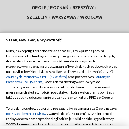
OPOLE
/
POZNAŃ
/
RZESZÓW
/
SZCZECIN
/
WARSZAWA
/
WROCŁAW
Szanujemy Twoją prywatność
Dołącz do nas:
Kliknij "Akceptuję i przechodzę do serwisu", aby wyrazić zgody na
korzystanie z technologii automatycznego śledzenia i zbierania danych,
TVP
dostęp do informacji na Twoim urządzeniu końcowym i ich
Abonament TVP
przechowywanie oraz na przetwarzanie Twoich danych osobowych przez
Regulamin TVP
nas, czyli Telewizję Polską S.A. w likwidacji (zwaną dalej również „TVP”),
Emisja w TVP
Polityka prywatności
Zaufanych Partnerów z IAB* (1201 firm)
oraz pozostałych
Zaufanych
Partnerów TVP (93 firm)
, w celach marketingowych (w tym do
Centrum informacji TVP
Moje zgody
zautomatyzowanego dopasowania reklam do Twoich zainteresowań i
mierzenia ich skuteczności) i pozostałych, które wskazujemy poniżej, a
Naziemna Telewizja Cyfrowa
Pomoc
także zgody na udostępnianie przez nas identyfikatora PPID do Google.
Sklep TVP
Biuro reklamy
Twoje dane osobowe zbierane podczas odwiedzania przez Ciebie naszych
Rada Programowa
Kontakt
poszczególnych serwisów
zwanych dalej „Portalem”, w tym informacje
zapisywane za pomocą technologii takich jak: pliki cookie, sygnalizatory
System NOS
WWW lub innych podobnych technologii umożliwiających świadczenie