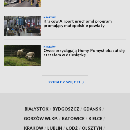
KRAKÓW
Kraków Airport uruchomił program
promujący małopolskie powiaty
KRAKÓW
Owce przyciągają tłumy. Pomysł okazał się
strzałem w dziesiątkę
ZOBACZ WIĘCEJ
BIAŁYSTOK
/
BYDGOSZCZ
/
GDAŃSK
/
GORZÓW WLKP.
/
KATOWICE
/
KIELCE
/
KRAKÓW
/
LUBLIN
/
ŁÓDŹ
/
OLSZTYN
/