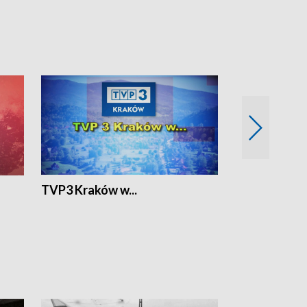
TVP3 Kraków w...
Ślizg