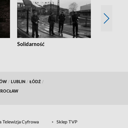
Solidarność
Trudne lata
KÓW
/
LUBLIN
/
ŁÓDŹ
/
ROCŁAW
 Telewizja Cyfrowa
Sklep TVP