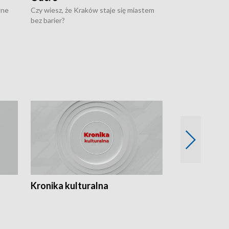
wne
Czy wiesz, że Kraków staje się miastem
Czy wiesz, że Kr
bez barier?
poprawia jakość 
Kronika kulturalna
Kronika Tydz