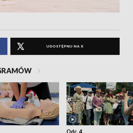
UDOSTĘPNIJ NA X
OGRAMÓW
Odc. 4