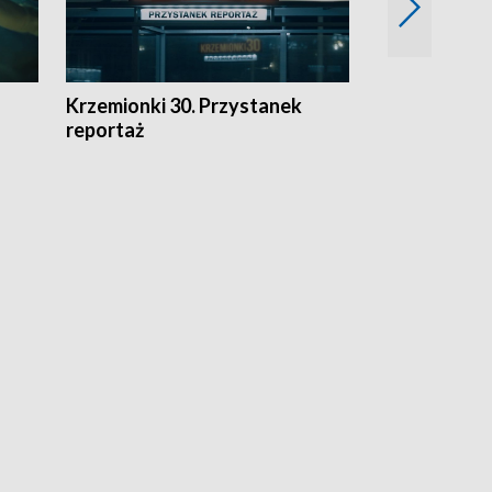
Krzemionki 30. Przystanek
Kraków - jak
reportaż