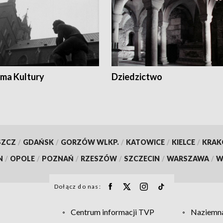
ma Kultury
Dziedzictwo
SZCZ
/
GDAŃSK
/
GORZÓW WLKP.
/
KATOWICE
/
KIELCE
/
KRA
N
/
OPOLE
/
POZNAŃ
/
RZESZÓW
/
SZCZECIN
/
WARSZAWA
/
W
Dołącz do nas:
Centrum informacji TVP
Naziemna