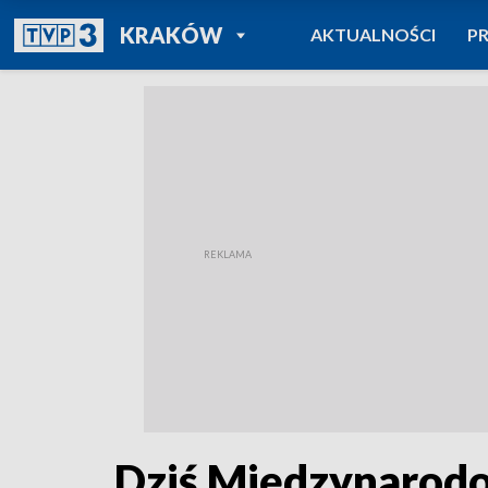
POWRÓT DO
KRAKÓW
AKTUALNOŚCI
P
TVP REGIONY
Dziś Międzynarodo