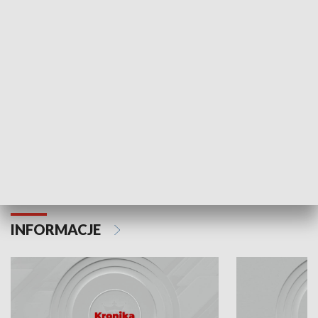
Odc. 6
Odc. 5
Czy wiesz, że Kraków inwestuje w edukację i
Czy wiesz, jak Kr
rozwój młodych?
mieszkańców?
INFORMACJE