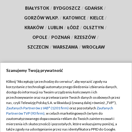
BIAŁYSTOK
/
BYDGOSZCZ
/
GDAŃSK
/
GORZÓW WLKP.
/
KATOWICE
/
KIELCE
/
KRAKÓW
/
LUBLIN
/
ŁÓDŹ
/
OLSZTYN
/
OPOLE
/
POZNAŃ
/
RZESZÓW
/
SZCZECIN
/
WARSZAWA
/
WROCŁAW
Szanujemy Twoją prywatność
Dołącz do nas:
Kliknij "Akceptuję i przechodzę do serwisu", aby wyrazić zgody na
korzystanie z technologii automatycznego śledzenia i zbierania danych,
TVP
dostęp do informacji na Twoim urządzeniu końcowym i ich
Abonament TVP
przechowywanie oraz na przetwarzanie Twoich danych osobowych przez
Regulamin TVP
nas, czyli Telewizję Polską S.A. w likwidacji (zwaną dalej również „TVP”),
Emisja w TVP
Zaufanych Partnerów z IAB* (1201 firm)
oraz pozostałych
Zaufanych
Polityka prywatności
Partnerów TVP (93 firm)
, w celach marketingowych (w tym do
Centrum informacji TVP
Moje zgody
zautomatyzowanego dopasowania reklam do Twoich zainteresowań i
mierzenia ich skuteczności) i pozostałych, które wskazujemy poniżej, a
Naziemna Telewizja Cyfrowa
Pomoc
także zgody na udostępnianie przez nas identyfikatora PPID do Google.