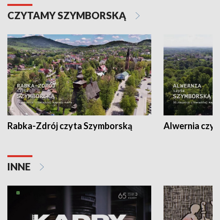
CZYTAMY SZYMBORSKĄ
Rabka-Zdrój czyta Szymborską
Alwernia czy
INNE