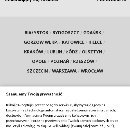
BIAŁYSTOK
/
BYDGOSZCZ
/
GDAŃSK
/
GORZÓW WLKP.
/
KATOWICE
/
KIELCE
/
KRAKÓW
/
LUBLIN
/
ŁÓDŹ
/
OLSZTYN
/
OPOLE
/
POZNAŃ
/
RZESZÓW
/
SZCZECIN
/
WARSZAWA
/
WROCŁAW
Szanujemy Twoją prywatność
Dołącz do nas:
Kliknij "Akceptuję i przechodzę do serwisu", aby wyrazić zgody na
korzystanie z technologii automatycznego śledzenia i zbierania danych,
TVP
dostęp do informacji na Twoim urządzeniu końcowym i ich
Abonament TVP
przechowywanie oraz na przetwarzanie Twoich danych osobowych przez
Regulamin TVP
nas, czyli Telewizję Polską S.A. w likwidacji (zwaną dalej również „TVP”),