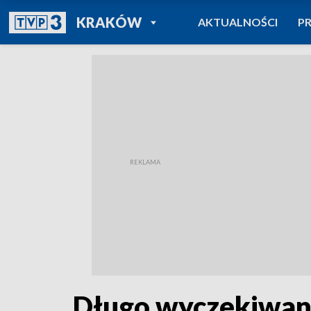
POWRÓT DO
KRAKÓW
AKTUALNOŚCI
P
TVP REGIONY
Długo wyczekiwan