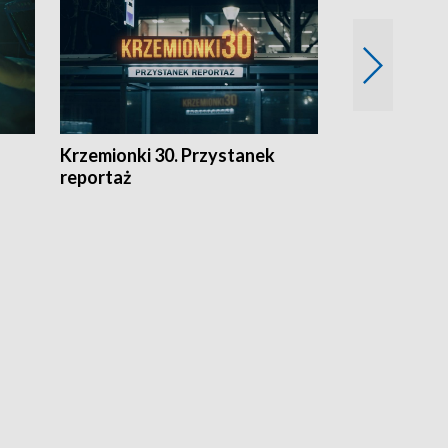
Krzemionki 30. Przystanek
Kraków - jak
reportaż