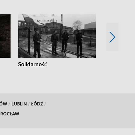
Solidarność
Trudne lata
KÓW
/
LUBLIN
/
ŁÓDŹ
/
ROCŁAW