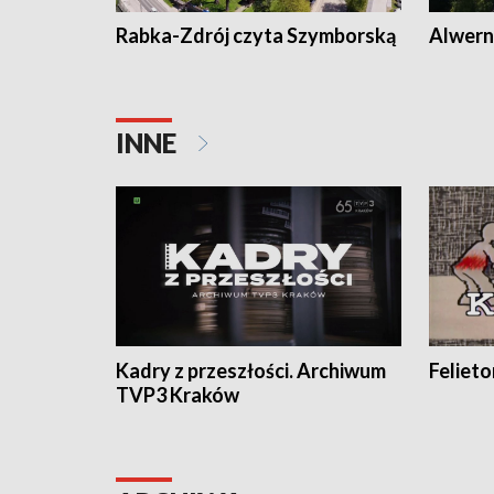
Rabka-Zdrój czyta Szymborską
Alwern
INNE
Kadry z przeszłości. Archiwum
Feliet
TVP3 Kraków