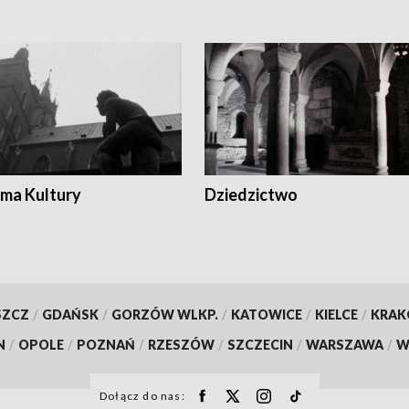
ma Kultury
Dziedzictwo
SZCZ
/
GDAŃSK
/
GORZÓW WLKP.
/
KATOWICE
/
KIELCE
/
KRA
N
/
OPOLE
/
POZNAŃ
/
RZESZÓW
/
SZCZECIN
/
WARSZAWA
/
W
Dołącz do nas: