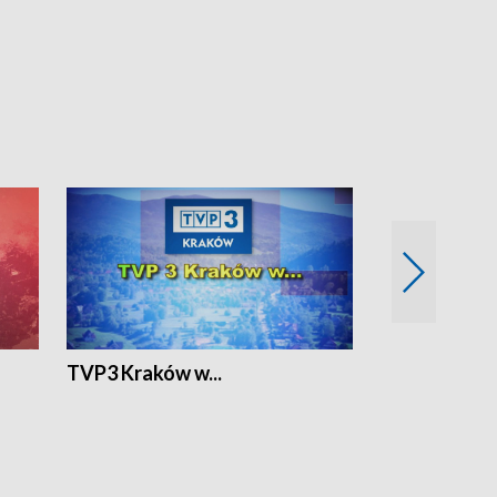
TVP3 Kraków w...
Ślizg