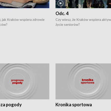
Odc. 4
, jak Kraków wspiera zdrowie
Czy wiesz, że Kraków wspiera akty
ców?
życie seniorów?
za pogody
Kronika sportowa