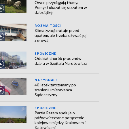
Owce przyciągają tłumy.
Pomysł okazał się strzałem w
dziesiątkę
ROZMAITOŚCI
Klimatyzacja ratuje przed
upałem, ale trzeba używać jej
z głową
SPOŁECZNE
Oddział chorób płuc znów
działa w Szpitalu Narutowicza
NA SYGNALE
40-latek zatrzymany po
zranieniu mieszkańca
Sądecczyzny
SPOŁECZNE
Partia Razem apeluje o
późnowieczorne połączenie
kolejowe między Krakowem i
Katowicami