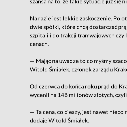
szansa na to, że takie sytuacje już się 
Na razie jest lekkie zaskoczenie. Po o
dwie spółki, które chcą dostarczać pr
szpitali i do trakcji tramwajowych czy
cenach.
— Mając na uwadze to co myśmy szacow
Witold Śmiałek, członek zarządu Kra
Od czerwca do końca roku prąd do Kra
wycenił na 148 milionów złotych, czyli
— Ta cena, co cieszy, jest nawet nieco
dodaje Witold Śmiałek.