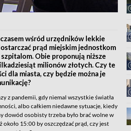
ymczasem wśród urzędników lekkie
dostarczać prąd miejskim jednostkom
szpitalom. Obie proponują niższe
ilkadziesiąt milionów złotych. Czy te
i dla miasta, czy będzie można je
munikację?
zy z pandemii, gdy niemal wszystkie światła
mności, albo całkiem niedawne sytuacje, kiedy
y dowód osobisty trzeba było brać wolne w
ż około 15:00 by oszczędzać prąd, czy jest