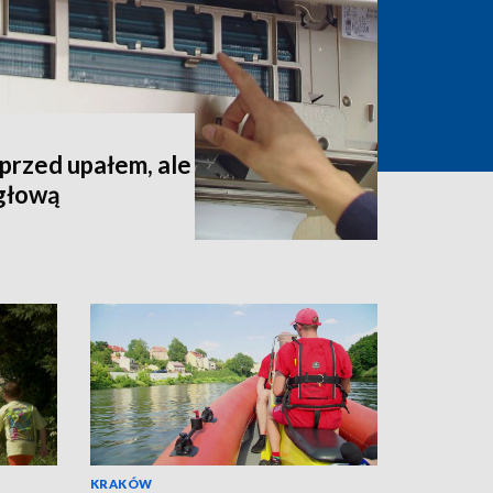
 przed upałem, ale
 głową
KRAKÓW