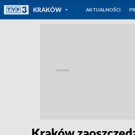
POWRÓT DO
KRAKÓW
AKTUALNOŚCI
P
TVP REGIONY
Kraków zaoszczędz