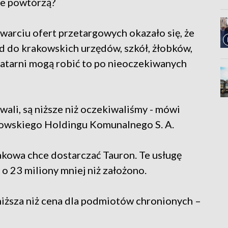
nie powtórzą?
twarciu ofert przetargowych okazało się, że
ąd do krakowskich urzędów, szkół, żłobków,
 latarni mogą robić to po nieoczekiwanych
ali, są niższe niż oczekiwaliśmy - mówi
kowskiego Holdingu Komunalnego S. A.
kowa chce dostarczać Tauron. Te usługę
 o 23 miliony mniej niż założono.
 niższa niż cena dla podmiotów chronionych –