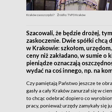
Kraków zaoszczędzi?
Źródło: TVP3 Kraków
Szacowali, że będzie drożej, t
zaskoczenie. Dwie spółki chcą 
w Krakowie: szkołom, urzędom, 
ceny niż zakładano, w sumie o k
pieniądze oznaczają oszczędnośc
wydać na coś innego, np. na ko
Czy pamiętają Państwo jeszcze te obra
gasły a cały Kraków zanurzał się w cie
to chcąc odebrać dopiero co wyrobion
pracy, ponieważ urzędy zamykały się ju