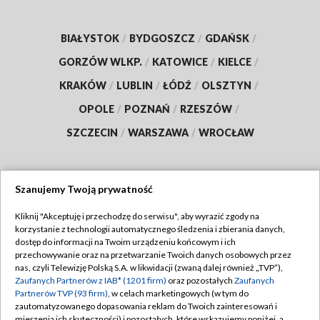
BIAŁYSTOK
/
BYDGOSZCZ
/
GDAŃSK
/
GORZÓW WLKP.
/
KATOWICE
/
KIELCE
/
KRAKÓW
/
LUBLIN
/
ŁÓDŹ
/
OLSZTYN
/
OPOLE
/
POZNAŃ
/
RZESZÓW
/
SZCZECIN
/
WARSZAWA
/
WROCŁAW
Szanujemy Twoją prywatność
Dołącz do nas:
Kliknij "Akceptuję i przechodzę do serwisu", aby wyrazić zgody na
korzystanie z technologii automatycznego śledzenia i zbierania danych,
TVP
dostęp do informacji na Twoim urządzeniu końcowym i ich
Abonament TVP
przechowywanie oraz na przetwarzanie Twoich danych osobowych przez
Regulamin TVP
nas, czyli Telewizję Polską S.A. w likwidacji (zwaną dalej również „TVP”),
Emisja w TVP
Zaufanych Partnerów z IAB* (1201 firm)
oraz pozostałych
Zaufanych
Polityka prywatności
Partnerów TVP (93 firm)
, w celach marketingowych (w tym do
Centrum informacji TVP
Moje zgody
zautomatyzowanego dopasowania reklam do Twoich zainteresowań i
mierzenia ich skuteczności) i pozostałych, które wskazujemy poniżej, a