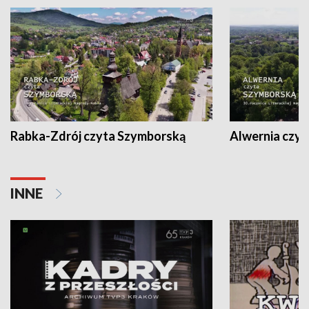
Rabka-Zdrój czyta Szymborską
Alwernia czy
INNE