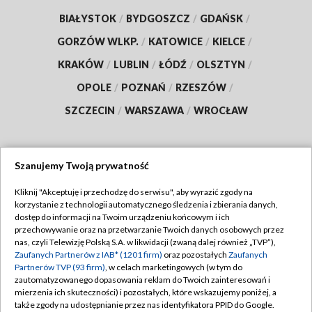
BIAŁYSTOK
/
BYDGOSZCZ
/
GDAŃSK
/
GORZÓW WLKP.
/
KATOWICE
/
KIELCE
/
KRAKÓW
/
LUBLIN
/
ŁÓDŹ
/
OLSZTYN
/
OPOLE
/
POZNAŃ
/
RZESZÓW
/
SZCZECIN
/
WARSZAWA
/
WROCŁAW
Szanujemy Twoją prywatność
Dołącz do nas:
Kliknij "Akceptuję i przechodzę do serwisu", aby wyrazić zgody na
korzystanie z technologii automatycznego śledzenia i zbierania danych,
TVP
dostęp do informacji na Twoim urządzeniu końcowym i ich
Abonament TVP
przechowywanie oraz na przetwarzanie Twoich danych osobowych przez
Regulamin TVP
nas, czyli Telewizję Polską S.A. w likwidacji (zwaną dalej również „TVP”),
Emisja w TVP
Zaufanych Partnerów z IAB* (1201 firm)
oraz pozostałych
Zaufanych
Polityka prywatności
Partnerów TVP (93 firm)
, w celach marketingowych (w tym do
Centrum informacji TVP
Moje zgody
zautomatyzowanego dopasowania reklam do Twoich zainteresowań i
mierzenia ich skuteczności) i pozostałych, które wskazujemy poniżej, a
Naziemna Telewizja Cyfrowa
Pomoc
także zgody na udostępnianie przez nas identyfikatora PPID do Google.