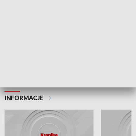
Odc. 6
Odc. 5
Czy wiesz, że Kraków inwestuje w edukację i
Czy wiesz, jak Kr
rozwój młodych?
mieszkańców?
INFORMACJE