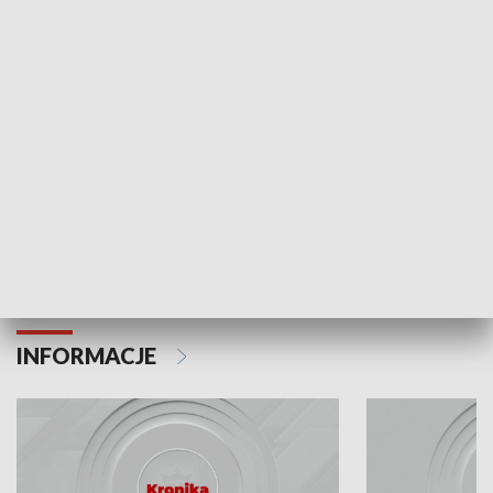
Odc. 6
Odc. 5
Czy wiesz, że Kraków inwestuje w edukację i
Czy wiesz, jak Kr
rozwój młodych?
mieszkańców?
INFORMACJE