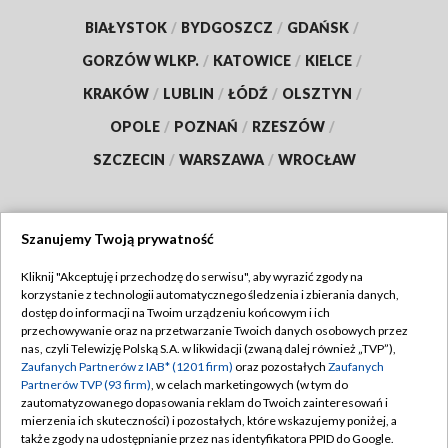
BIAŁYSTOK
/
BYDGOSZCZ
/
GDAŃSK
/
GORZÓW WLKP.
/
KATOWICE
/
KIELCE
/
KRAKÓW
/
LUBLIN
/
ŁÓDŹ
/
OLSZTYN
/
OPOLE
/
POZNAŃ
/
RZESZÓW
/
SZCZECIN
/
WARSZAWA
/
WROCŁAW
Szanujemy Twoją prywatność
Dołącz do nas:
Kliknij "Akceptuję i przechodzę do serwisu", aby wyrazić zgody na
korzystanie z technologii automatycznego śledzenia i zbierania danych,
TVP
dostęp do informacji na Twoim urządzeniu końcowym i ich
Abonament TVP
przechowywanie oraz na przetwarzanie Twoich danych osobowych przez
Regulamin TVP
nas, czyli Telewizję Polską S.A. w likwidacji (zwaną dalej również „TVP”),
Emisja w TVP
Zaufanych Partnerów z IAB* (1201 firm)
oraz pozostałych
Zaufanych
Polityka prywatności
Partnerów TVP (93 firm)
, w celach marketingowych (w tym do
Centrum informacji TVP
Moje zgody
zautomatyzowanego dopasowania reklam do Twoich zainteresowań i
mierzenia ich skuteczności) i pozostałych, które wskazujemy poniżej, a
Naziemna Telewizja Cyfrowa
Pomoc
także zgody na udostępnianie przez nas identyfikatora PPID do Google.