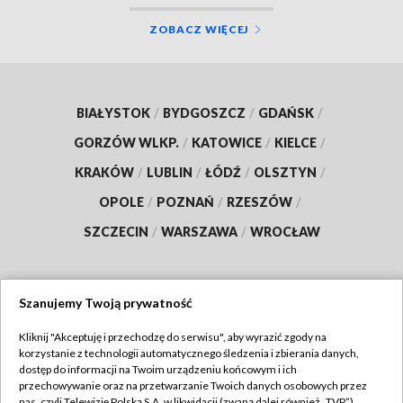
ZOBACZ WIĘCEJ
BIAŁYSTOK
/
BYDGOSZCZ
/
GDAŃSK
/
GORZÓW WLKP.
/
KATOWICE
/
KIELCE
/
KRAKÓW
/
LUBLIN
/
ŁÓDŹ
/
OLSZTYN
/
OPOLE
/
POZNAŃ
/
RZESZÓW
/
SZCZECIN
/
WARSZAWA
/
WROCŁAW
Szanujemy Twoją prywatność
Dołącz do nas:
Kliknij "Akceptuję i przechodzę do serwisu", aby wyrazić zgody na
korzystanie z technologii automatycznego śledzenia i zbierania danych,
TVP
dostęp do informacji na Twoim urządzeniu końcowym i ich
Abonament TVP
przechowywanie oraz na przetwarzanie Twoich danych osobowych przez
Regulamin TVP
nas, czyli Telewizję Polską S.A. w likwidacji (zwaną dalej również „TVP”),