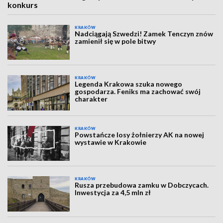
konkurs
KRAKÓW
Nadciągają Szwedzi! Zamek Tenczyn znów
zamienił się w pole bitwy
KRAKÓW
Legenda Krakowa szuka nowego
gospodarza. Feniks ma zachować swój
charakter
KRAKÓW
Powstańcze losy żołnierzy AK na nowej
wystawie w Krakowie
KRAKÓW
Rusza przebudowa zamku w Dobczycach.
Inwestycja za 4,5 mln zł