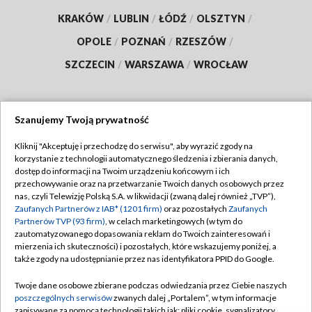
KRAKÓW
/
LUBLIN
/
ŁÓDŹ
/
OLSZTYN
/
OPOLE
/
POZNAŃ
/
RZESZÓW
/
SZCZECIN
/
WARSZAWA
/
WROCŁAW
Szanujemy Twoją prywatność
Dołącz do nas:
Kliknij "Akceptuję i przechodzę do serwisu", aby wyrazić zgody na
korzystanie z technologii automatycznego śledzenia i zbierania danych,
TVP
dostęp do informacji na Twoim urządzeniu końcowym i ich
Abonament TVP
przechowywanie oraz na przetwarzanie Twoich danych osobowych przez
Regulamin TVP
nas, czyli Telewizję Polską S.A. w likwidacji (zwaną dalej również „TVP”),
Emisja w TVP
Polityka prywatności
Zaufanych Partnerów z IAB* (1201 firm)
oraz pozostałych
Zaufanych
Partnerów TVP (93 firm)
, w celach marketingowych (w tym do
Centrum informacji TVP
Moje zgody
zautomatyzowanego dopasowania reklam do Twoich zainteresowań i
mierzenia ich skuteczności) i pozostałych, które wskazujemy poniżej, a
Naziemna Telewizja Cyfrowa
Pomoc
także zgody na udostępnianie przez nas identyfikatora PPID do Google.
Sklep TVP
Biuro reklamy
Twoje dane osobowe zbierane podczas odwiedzania przez Ciebie naszych
Rada Programowa
Kontakt
poszczególnych serwisów
zwanych dalej „Portalem”, w tym informacje
zapisywane za pomocą technologii takich jak: pliki cookie, sygnalizatory