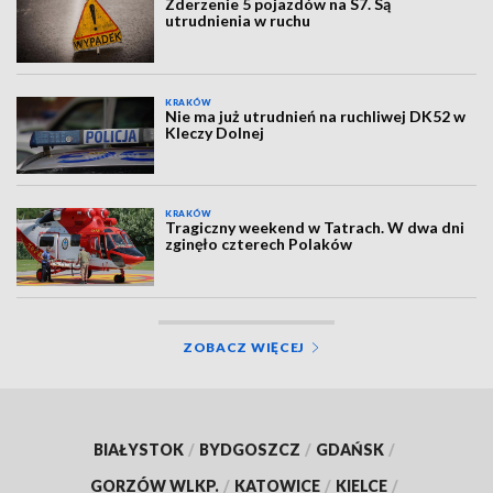
Zderzenie 5 pojazdów na S7. Są
utrudnienia w ruchu
KRAKÓW
Nie ma już utrudnień na ruchliwej DK52 w
Kleczy Dolnej
KRAKÓW
Tragiczny weekend w Tatrach. W dwa dni
zginęło czterech Polaków
ZOBACZ WIĘCEJ
BIAŁYSTOK
/
BYDGOSZCZ
/
GDAŃSK
/
GORZÓW WLKP.
/
KATOWICE
/
KIELCE
/