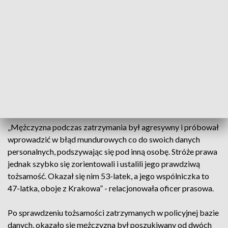
podkrakowskich galerii handlowych przez ochronę, a
następnie przekazani policjantom.
Według relacji policjantki, sprawcy zostali rozpoznani przez
obsługę sklepu, bo już wcześniej dwukrotnie dokonali tam
kradzieży, co zarejestrowała kamera monitoringu
sklepowego. Ich łupem padło wtedy sześć par obuwia
wartych ponad 1,2 tys. zł. Tym razem próbowali ukraść
kolejną parę butów wartych prawie 340 zł.
„Mężczyzna podczas zatrzymania był agresywny i próbował
wprowadzić w błąd mundurowych co do swoich danych
personalnych, podszywając się pod inną osobę. Stróże prawa
jednak szybko się zorientowali i ustalili jego prawdziwą
tożsamość. Okazał się nim 53-latek, a jego wspólniczka to
47-latka, oboje z Krakowa” - relacjonowała oficer prasowa.
Po sprawdzeniu tożsamości zatrzymanych w policyjnej bazie
danych, okazało się mężczyzna był poszukiwany od dwóch