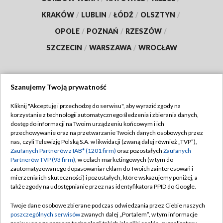
KRAKÓW
/
LUBLIN
/
ŁÓDŹ
/
OLSZTYN
/
OPOLE
/
POZNAŃ
/
RZESZÓW
/
SZCZECIN
/
WARSZAWA
/
WROCŁAW
Szanujemy Twoją prywatność
Dołącz do nas:
Kliknij "Akceptuję i przechodzę do serwisu", aby wyrazić zgody na
korzystanie z technologii automatycznego śledzenia i zbierania danych,
TVP
dostęp do informacji na Twoim urządzeniu końcowym i ich
Abonament TVP
przechowywanie oraz na przetwarzanie Twoich danych osobowych przez
Regulamin TVP
nas, czyli Telewizję Polską S.A. w likwidacji (zwaną dalej również „TVP”),
Emisja w TVP
Polityka prywatności
Zaufanych Partnerów z IAB* (1201 firm)
oraz pozostałych
Zaufanych
Partnerów TVP (93 firm)
, w celach marketingowych (w tym do
Centrum informacji TVP
Moje zgody
zautomatyzowanego dopasowania reklam do Twoich zainteresowań i
mierzenia ich skuteczności) i pozostałych, które wskazujemy poniżej, a
Naziemna Telewizja Cyfrowa
Pomoc
także zgody na udostępnianie przez nas identyfikatora PPID do Google.
Sklep TVP
Biuro reklamy
Twoje dane osobowe zbierane podczas odwiedzania przez Ciebie naszych
Rada Programowa
Kontakt
poszczególnych serwisów
zwanych dalej „Portalem”, w tym informacje