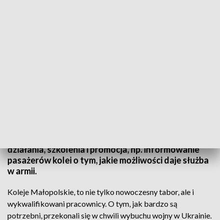
Koleje Małopolskie porozumiały się z wojskiem
Źródło: Koleje Małopolskie
Koleje Małopolskie oficjalnie porozumiały się z
wojskiem. Stosowne dokumenty podpisane. To
będzie współpraca na wielu polach: wspólne
działania, szkolenia i promocja, np. informowanie
pasażerów kolei o tym, jakie możliwości daje służba
w armii.
Koleje Małopolskie, to nie tylko nowoczesny tabor, ale i
wykwalifikowani pracownicy. O tym, jak bardzo są
potrzebni, przekonali się w chwili wybuchu wojny w Ukrainie.