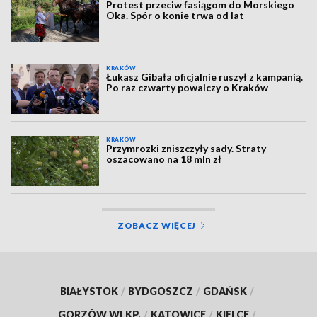
Protest przeciw fasiągom do Morskiego
Oka. Spór o konie trwa od lat
KRAKÓW
Łukasz Gibała oficjalnie ruszył z kampanią.
Po raz czwarty powalczy o Kraków
KRAKÓW
Przymrozki zniszczyły sady. Straty
oszacowano na 18 mln zł
ZOBACZ WIĘCEJ
BIAŁYSTOK
/
BYDGOSZCZ
/
GDAŃSK
/
GORZÓW WLKP.
/
KATOWICE
/
KIELCE
/