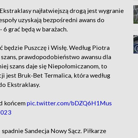
kstraklasy najłatwiejszą drogą jest wygranie
e zespoły uzyskają bezpośredni awans do
3 - 6 grać będą w barażach.
ać będzie Puszczę i Wisłę. Według Piotra
mi szans, prawdopodobieństwo awansu dla
iej szans daje się Niepołomiczanom, to
ji jest Bruk-Bet Termalica, która według
do Ekstraklasy.
zed końcem
pic.twitter.com/bDZQ6H1Mus
2023
igi spadnie Sandecja Nowy Sącz. Piłkarze