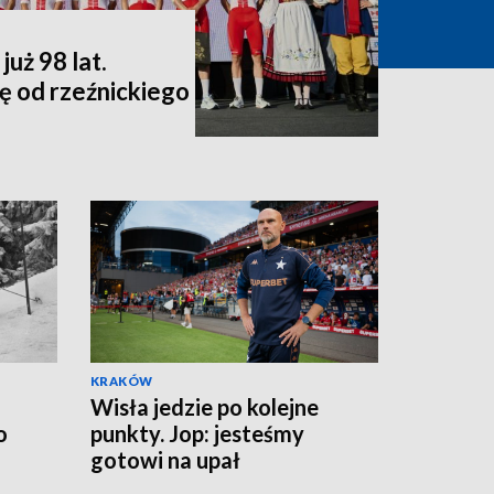
uż 98 lat.
ę od rzeźnickiego
KRAKÓW
Wisła jedzie po kolejne
o
punkty. Jop: jesteśmy
gotowi na upał