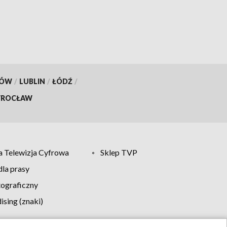
KÓW
/
LUBLIN
/
ŁÓDŹ
/
ROCŁAW
 Telewizja Cyfrowa
Sklep TVP
la prasy
tograficzny
sing (znaki)