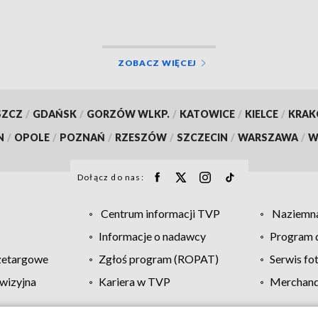
ZOBACZ WIĘCEJ
SZCZ
/
GDAŃSK
/
GORZÓW WLKP.
/
KATOWICE
/
KIELCE
/
KRA
N
/
OPOLE
/
POZNAŃ
/
RZESZÓW
/
SZCZECIN
/
WARSZAWA
/
W
Dołącz do nas:
Centrum informacji TVP
Naziemna
Informacje o nadawcy
Program d
zetargowe
Zgłoś program (ROPAT)
Serwis fo
wizyjna
Kariera w TVP
Merchandi