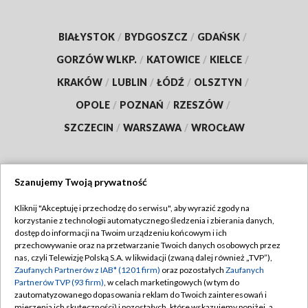
BIAŁYSTOK
/
BYDGOSZCZ
/
GDAŃSK
/
GORZÓW WLKP.
/
KATOWICE
/
KIELCE
/
KRAKÓW
/
LUBLIN
/
ŁÓDŹ
/
OLSZTYN
/
OPOLE
/
POZNAŃ
/
RZESZÓW
/
SZCZECIN
/
WARSZAWA
/
WROCŁAW
Szanujemy Twoją prywatność
Dołącz do nas:
Kliknij "Akceptuję i przechodzę do serwisu", aby wyrazić zgody na
korzystanie z technologii automatycznego śledzenia i zbierania danych,
TVP
dostęp do informacji na Twoim urządzeniu końcowym i ich
Abonament TVP
przechowywanie oraz na przetwarzanie Twoich danych osobowych przez
Regulamin TVP
nas, czyli Telewizję Polską S.A. w likwidacji (zwaną dalej również „TVP”),
Emisja w TVP
Zaufanych Partnerów z IAB* (1201 firm)
oraz pozostałych
Zaufanych
Polityka prywatności
Partnerów TVP (93 firm)
, w celach marketingowych (w tym do
Centrum informacji TVP
Moje zgody
zautomatyzowanego dopasowania reklam do Twoich zainteresowań i
mierzenia ich skuteczności) i pozostałych, które wskazujemy poniżej, a