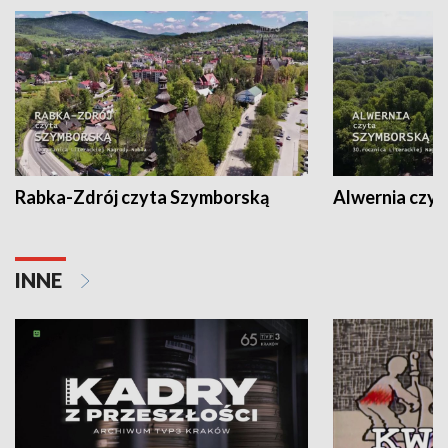
Rabka-Zdrój czyta Szymborską
Alwernia czy
INNE