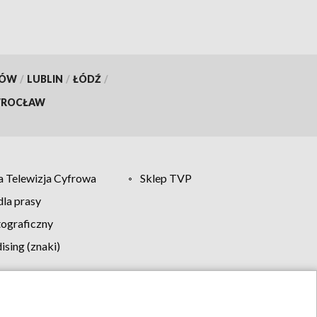
KÓW
/
LUBLIN
/
ŁÓDŹ
/
ROCŁAW
 Telewizja Cyfrowa
Sklep TVP
la prasy
tograficzny
sing (znaki)