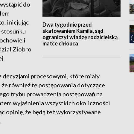
wystąpić do
elem
, inicjując
Dwa tygodnie przed
skatowaniem Kamila, sąd
w stosunku
ograniczył władzę rodzicielską
ochowie i
matce chłopca
ział Ziobro
j.
 z decyzjami procesowymi, które miały
, że również te postępowania dotyczące
ego trybu prowadzenia postępowań na
tem wyjaśnienia wszystkich okoliczności
jąc opinię, że będą też wykorzystywane
.