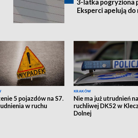
3-latka pogryziona 
Eksperci apelują do
W
KRAKÓW
enie 5 pojazdów na S7.
Nie ma już utrudnień n
rudnienia w ruchu
ruchliwej DK52 w Klec
Dolnej