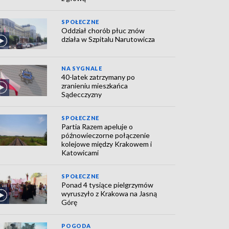
SPOŁECZNE
Oddział chorób płuc znów
działa w Szpitalu Narutowicza
NA SYGNALE
40-latek zatrzymany po
zranieniu mieszkańca
Sądecczyzny
SPOŁECZNE
Partia Razem apeluje o
późnowieczorne połączenie
kolejowe między Krakowem i
Katowicami
SPOŁECZNE
Ponad 4 tysiące pielgrzymów
wyruszyło z Krakowa na Jasną
Górę
POGODA