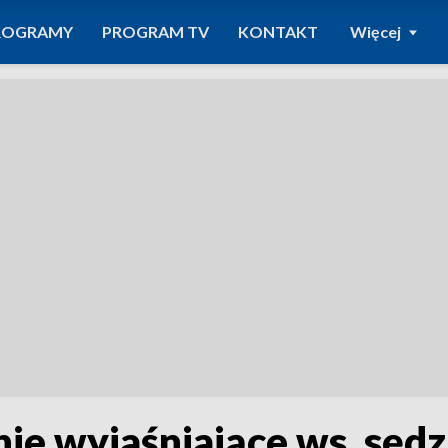
ROGRAMY
PROGRAM TV
KONTAKT
Więcej
ie wyjaśniające ws. sęd