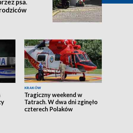
przez psa.
 rodziców
KRAKÓW
a
Tragiczny weekend w
zy
Tatrach. W dwa dni zginęło
czterech Polaków