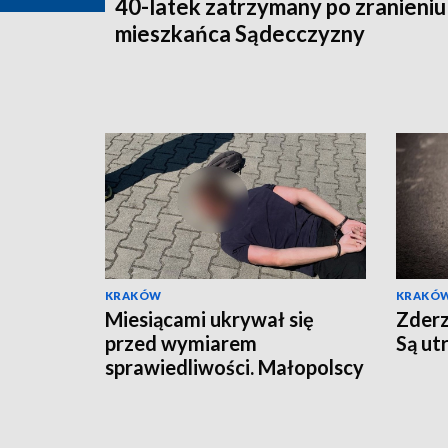
40-latek zatrzymany po zranieniu
mieszkańca Sądecczyzny
KRAKÓW
KRAKÓ
Miesiącami ukrywał się
Zderz
przed wymiarem
Są ut
sprawiedliwości. Małopolscy
"łowcy głów" zatrzymali
poszukiwanego 27-latka