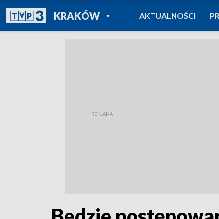
POWRÓT DO
KRAKÓW
AKTUALNOŚCI
P
TVP REGIONY
Będzie postępowan