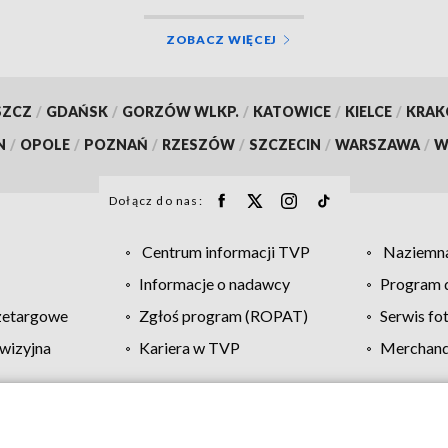
ZOBACZ WIĘCEJ
SZCZ
/
GDAŃSK
/
GORZÓW WLKP.
/
KATOWICE
/
KIELCE
/
KRA
N
/
OPOLE
/
POZNAŃ
/
RZESZÓW
/
SZCZECIN
/
WARSZAWA
/
W
Dołącz do nas:
Centrum informacji TVP
Naziemna
Informacje o nadawcy
Program d
zetargowe
Zgłoś program (ROPAT)
Serwis fo
wizyjna
Kariera w TVP
Merchandi