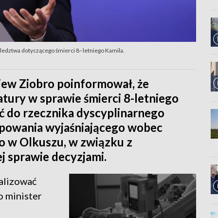
 śledztwa dotyczącego śmierci 8–letniego Kamila.
iew Ziobro poinformował, że
atury w sprawie śmierci 8-letniego
ć do rzecznika dyscyplinarnego
ępowania wyjaśniającego wobec
o w Olkuszu, w związku z
j sprawie decyzjami.
ealizować
o minister