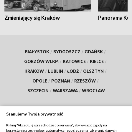
Zmieniający się Kraków
Panorama Kul
BIAŁYSTOK
/
BYDGOSZCZ
/
GDAŃSK
/
GORZÓW WLKP.
/
KATOWICE
/
KIELCE
/
KRAKÓW
/
LUBLIN
/
ŁÓDŹ
/
OLSZTYN
/
OPOLE
/
POZNAŃ
/
RZESZÓW
/
SZCZECIN
/
WARSZAWA
/
WROCŁAW
Szanujemy Twoją prywatność
Dołącz do nas:
Kliknij "Akceptuję i przechodzę do serwisu", aby wyrazić zgody na
korzystanie z technologii automatycznego śledzenia i zbierania danych,
TVP