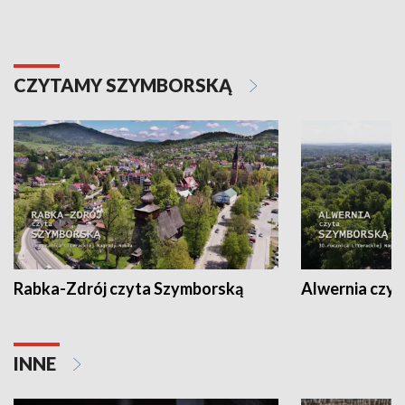
CZYTAMY SZYMBORSKĄ
Rabka-Zdrój czyta Szymborską
Alwernia czy
INNE