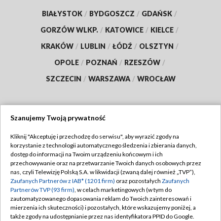
BIAŁYSTOK
/
BYDGOSZCZ
/
GDAŃSK
/
GORZÓW WLKP.
/
KATOWICE
/
KIELCE
/
KRAKÓW
/
LUBLIN
/
ŁÓDŹ
/
OLSZTYN
/
OPOLE
/
POZNAŃ
/
RZESZÓW
/
SZCZECIN
/
WARSZAWA
/
WROCŁAW
Szanujemy Twoją prywatność
Dołącz do nas:
Kliknij "Akceptuję i przechodzę do serwisu", aby wyrazić zgody na
korzystanie z technologii automatycznego śledzenia i zbierania danych,
TVP
dostęp do informacji na Twoim urządzeniu końcowym i ich
Abonament TVP
przechowywanie oraz na przetwarzanie Twoich danych osobowych przez
Regulamin TVP
nas, czyli Telewizję Polską S.A. w likwidacji (zwaną dalej również „TVP”),
Emisja w TVP
Zaufanych Partnerów z IAB* (1201 firm)
oraz pozostałych
Zaufanych
Polityka prywatności
Partnerów TVP (93 firm)
, w celach marketingowych (w tym do
Centrum informacji TVP
Moje zgody
zautomatyzowanego dopasowania reklam do Twoich zainteresowań i
mierzenia ich skuteczności) i pozostałych, które wskazujemy poniżej, a
Naziemna Telewizja Cyfrowa
Pomoc
także zgody na udostępnianie przez nas identyfikatora PPID do Google.