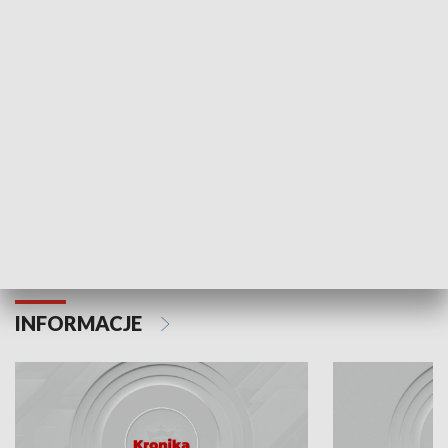
Odc. 6
Odc. 5
Czy wiesz, że Kraków inwestuje w edukację i
Czy wiesz, jak Kr
rozwój młodych?
mieszkańców?
INFORMACJE