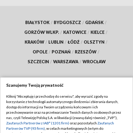
BIAŁYSTOK
/
BYDGOSZCZ
/
GDAŃSK
/
GORZÓW WLKP.
/
KATOWICE
/
KIELCE
/
KRAKÓW
/
LUBLIN
/
ŁÓDŹ
/
OLSZTYN
/
OPOLE
/
POZNAŃ
/
RZESZÓW
/
SZCZECIN
/
WARSZAWA
/
WROCŁAW
Szanujemy Twoją prywatność
Dołącz do nas:
Kliknij "Akceptuję i przechodzę do serwisu", aby wyrazić zgody na
korzystanie z technologii automatycznego śledzenia i zbierania danych,
TVP
dostęp do informacji na Twoim urządzeniu końcowym i ich
Abonament TVP
przechowywanie oraz na przetwarzanie Twoich danych osobowych przez
Regulamin TVP
nas, czyli Telewizję Polską S.A. w likwidacji (zwaną dalej również „TVP”),
Emisja w TVP
Polityka prywatności
Zaufanych Partnerów z IAB* (1201 firm)
oraz pozostałych
Zaufanych
Partnerów TVP (93 firm)
, w celach marketingowych (w tym do
Centrum informacji TVP