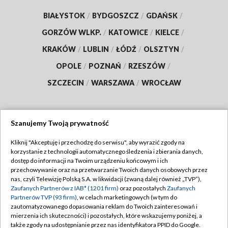
BIAŁYSTOK
/
BYDGOSZCZ
/
GDAŃSK
/
GORZÓW WLKP.
/
KATOWICE
/
KIELCE
/
KRAKÓW
/
LUBLIN
/
ŁÓDŹ
/
OLSZTYN
/
OPOLE
/
POZNAŃ
/
RZESZÓW
/
SZCZECIN
/
WARSZAWA
/
WROCŁAW
Szanujemy Twoją prywatność
Dołącz do nas:
Kliknij "Akceptuję i przechodzę do serwisu", aby wyrazić zgody na
korzystanie z technologii automatycznego śledzenia i zbierania danych,
TVP
dostęp do informacji na Twoim urządzeniu końcowym i ich
Abonament TVP
przechowywanie oraz na przetwarzanie Twoich danych osobowych przez
Regulamin TVP
nas, czyli Telewizję Polską S.A. w likwidacji (zwaną dalej również „TVP”),
Emisja w TVP
Polityka prywatności
Zaufanych Partnerów z IAB* (1201 firm)
oraz pozostałych
Zaufanych
Partnerów TVP (93 firm)
, w celach marketingowych (w tym do
Centrum informacji TVP
Moje zgody
zautomatyzowanego dopasowania reklam do Twoich zainteresowań i
mierzenia ich skuteczności) i pozostałych, które wskazujemy poniżej, a
Naziemna Telewizja Cyfrowa
Pomoc
także zgody na udostępnianie przez nas identyfikatora PPID do Google.