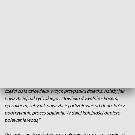
Lekarze walczą także o zdrowie dwuletniego chłopca ze
Skawy. Podczas rozpalania grilla poparzył się płynną
podpałką.
Przed nim jeszcze wiele takich zabiegów. Rodzice chłopca
od razu zareagowali i odwieźli dziecko do szpitala w Rabce-
Zdroju, skąd zostało przetransportowane do Prokocimia.
W
takich sytuacjach trzeba reagować natychmiast
-
przypominają lekarze:
-
"Gdy dojdzie do zapalenia się odzieży, czy też zapalenia
części ciała człowieka, w tym przypadku dziecka, należy jak
najszybciej nakryć takiego człowieka dowolnie - kocem,
ręcznikiem; żeby jak najszybciej odizolować od tlenu, który
podtrzymuje proces spalania. W dalej kolejności dopiero
polewanie wodą".
Do szpitalnych oddziałów ratunkowych trafia coraz więcej