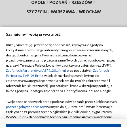
OPOLE
/
POZNAŃ
/
RZESZÓW
/
SZCZECIN
/
WARSZAWA
/
WROCŁAW
Szanujemy Twoją prywatność
Dołącz do nas:
Kliknij "Akceptuję i przechodzę do serwisu", aby wyrazić zgody na
korzystanie z technologii automatycznego śledzenia i zbierania danych,
TVP
dostęp do informacji na Twoim urządzeniu końcowym i ich
Abonament TVP
przechowywanie oraz na przetwarzanie Twoich danych osobowych przez
Regulamin TVP
nas, czyli Telewizję Polską S.A. w likwidacji (zwaną dalej również „TVP”),
Emisja w TVP
Polityka prywatności
Zaufanych Partnerów z IAB* (1201 firm)
oraz pozostałych
Zaufanych
Partnerów TVP (93 firm)
, w celach marketingowych (w tym do
Centrum informacji TVP
Moje zgody
zautomatyzowanego dopasowania reklam do Twoich zainteresowań i
mierzenia ich skuteczności) i pozostałych, które wskazujemy poniżej, a
Naziemna Telewizja Cyfrowa
Pomoc
także zgody na udostępnianie przez nas identyfikatora PPID do Google.
Sklep TVP
Biuro reklamy
Twoje dane osobowe zbierane podczas odwiedzania przez Ciebie naszych
Rada Programowa
Kontakt
poszczególnych serwisów
zwanych dalej „Portalem”, w tym informacje
zapisywane za pomocą technologii takich jak: pliki cookie, sygnalizatory
System NOS
WWW lub innych podobnych technologii umożliwiających świadczenie
dopasowanych i bezpiecznych usług, personalizację treści oraz reklam,
Informacje o nadawcy
Kanały