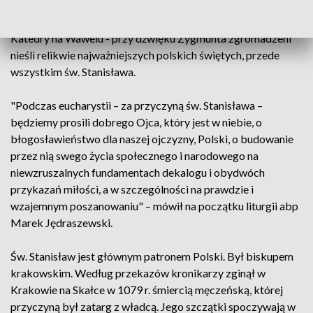
uczelni, do wspólnej modlitwy byli zaproszeni również
wszyscy wierni. Mszę poprzedziła tradycyjna procesja z
Katedry na Wawelu - przy dźwięku Zygmunta zgromadzeni
nieśli relikwie najważniejszych polskich świętych, przede
wszystkim św. Stanisława.
"Podczas eucharystii – za przyczyną św. Stanisława –
będziemy prosili dobrego Ojca, który jest w niebie, o
błogosławieństwo dla naszej ojczyzny, Polski, o budowanie
przez nią swego życia społecznego i narodowego na
niewzruszalnych fundamentach dekalogu i obydwóch
przykazań miłości, a w szczególności na prawdzie i
wzajemnym poszanowaniu" – mówił na początku liturgii abp
Marek Jędraszewski.
Św. Stanisław jest głównym patronem Polski. Był biskupem
krakowskim. Według przekazów kronikarzy zginął w
Krakowie na Skałce w 1079 r. śmiercią męczeńską, której
przyczyną był zatarg z władcą. Jego szczątki spoczywają w