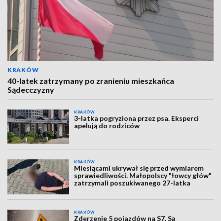
KRAKÓW
40-latek zatrzymany po zranieniu mieszkańca
Sądecczyzny
KRAKÓW
3-latka pogryziona przez psa. Eksperci
apelują do rodziców
KRAKÓW
Miesiącami ukrywał się przed wymiarem
sprawiedliwości. Małopolscy "łowcy głów"
zatrzymali poszukiwanego 27-latka
KRAKÓW
Zderzenie 5 pojazdów na S7. Są