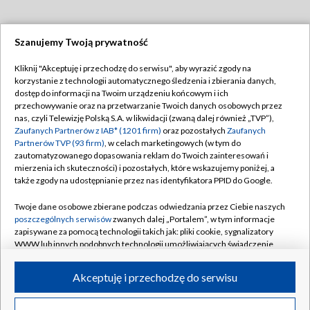
Szanujemy Twoją prywatność
Dołącz do nas:
Kliknij "Akceptuję i przechodzę do serwisu", aby wyrazić zgody na
korzystanie z technologii automatycznego śledzenia i zbierania danych,
TVP
dostęp do informacji na Twoim urządzeniu końcowym i ich
Abonament TVP
przechowywanie oraz na przetwarzanie Twoich danych osobowych przez
Regulamin TVP
nas, czyli Telewizję Polską S.A. w likwidacji (zwaną dalej również „TVP”),
Emisja w TVP
Polityka prywatności
Zaufanych Partnerów z IAB* (1201 firm)
oraz pozostałych
Zaufanych
Partnerów TVP (93 firm)
, w celach marketingowych (w tym do
Centrum informacji TVP
Moje zgody
zautomatyzowanego dopasowania reklam do Twoich zainteresowań i
mierzenia ich skuteczności) i pozostałych, które wskazujemy poniżej, a
Naziemna Telewizja Cyfrowa
Pomoc
także zgody na udostępnianie przez nas identyfikatora PPID do Google.
Sklep TVP
Biuro reklamy
Twoje dane osobowe zbierane podczas odwiedzania przez Ciebie naszych
Rada Programowa
Kontakt
poszczególnych serwisów
zwanych dalej „Portalem”, w tym informacje
zapisywane za pomocą technologii takich jak: pliki cookie, sygnalizatory
System NOS
WWW lub innych podobnych technologii umożliwiających świadczenie
dopasowanych i bezpiecznych usług, personalizację treści oraz reklam,
Informacje o nadawcy
Kanały
udostępnianie funkcji mediów społecznościowych oraz analizowanie
Akceptuję i przechodzę do serwisu
ruchu w Internecie.
Program dla prasy
©2026 Telewizja Polska S.A. w likwidacji
Biuro Reklamy
Twoje dane osobowe zbierane podczas odwiedzania przez Ciebie