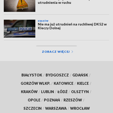
utrudnienia w ruchu
KRAKÓW
Nie ma już utrudnień na ruchliwej DK52 w
Kleczy Dolnej
ZOBACZ WIĘCEJ
BIAŁYSTOK
/
BYDGOSZCZ
/
GDAŃSK
/
GORZÓW WLKP.
/
KATOWICE
/
KIELCE
/
KRAKÓW
/
LUBLIN
/
ŁÓDŹ
/
OLSZTYN
/
OPOLE
/
POZNAŃ
/
RZESZÓW
/
SZCZECIN
/
WARSZAWA
/
WROCŁAW