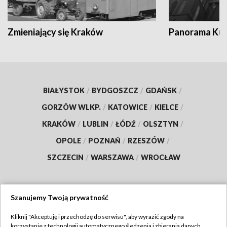
Zmieniający się Kraków
Panorama Kul
BIAŁYSTOK
/
BYDGOSZCZ
/
GDAŃSK
/
GORZÓW WLKP.
/
KATOWICE
/
KIELCE
/
KRAKÓW
/
LUBLIN
/
ŁÓDŹ
/
OLSZTYN
/
OPOLE
/
POZNAŃ
/
RZESZÓW
/
SZCZECIN
/
WARSZAWA
/
WROCŁAW
Szanujemy Twoją prywatność
Dołącz do nas:
Kliknij "Akceptuję i przechodzę do serwisu", aby wyrazić zgody na
korzystanie z technologii automatycznego śledzenia i zbierania danych,