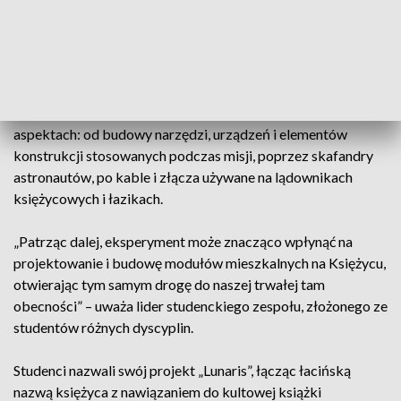
zrobić jedynie na Księżycu” – wyjaśnił Filip Wylęgała.
Eksperyment ma dostarczyć wiedzę o tym, jakie materiały
nadają się do stosowania w księżycowym środowisku, w
kontakcie z regolitem. Ma to kluczowe znaczenie dla dalszej
eksploracji Księżyca. Znajdzie zastosowanie w wielu
aspektach: od budowy narzędzi, urządzeń i elementów
konstrukcji stosowanych podczas misji, poprzez skafandry
astronautów, po kable i złącza używane na lądownikach
księżycowych i łazikach.
„Patrząc dalej, eksperyment może znacząco wpłynąć na
projektowanie i budowę modułów mieszkalnych na Księżycu,
otwierając tym samym drogę do naszej trwałej tam
obecności” – uważa lider studenckiego zespołu, złożonego ze
studentów różnych dyscyplin.
Studenci nazwali swój projekt „Lunaris”, łącząc łacińską
nazwą księżyca z nawiązaniem do kultowej książki