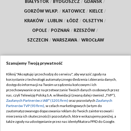
BIAŁYSTOK
/
BYDGOSZCZ
/
GDAŃSK
/
GORZÓW WLKP.
/
KATOWICE
/
KIELCE
/
KRAKÓW
/
LUBLIN
/
ŁÓDŹ
/
OLSZTYN
/
OPOLE
/
POZNAŃ
/
RZESZÓW
/
SZCZECIN
/
WARSZAWA
/
WROCŁAW
Szanujemy Twoją prywatność
Dołącz do nas:
Kliknij "Akceptuję i przechodzę do serwisu", aby wyrazić zgody na
korzystanie z technologii automatycznego śledzenia i zbierania danych,
TVP
dostęp do informacji na Twoim urządzeniu końcowym i ich
Abonament TVP
przechowywanie oraz na przetwarzanie Twoich danych osobowych przez
Regulamin TVP
nas, czyli Telewizję Polską S.A. w likwidacji (zwaną dalej również „TVP”),
Emisja w TVP
Polityka prywatności
Zaufanych Partnerów z IAB* (1201 firm)
oraz pozostałych
Zaufanych
Partnerów TVP (93 firm)
, w celach marketingowych (w tym do
Centrum informacji TVP
Moje zgody
zautomatyzowanego dopasowania reklam do Twoich zainteresowań i
mierzenia ich skuteczności) i pozostałych, które wskazujemy poniżej, a
Naziemna Telewizja Cyfrowa
Pomoc
także zgody na udostępnianie przez nas identyfikatora PPID do Google.
Sklep TVP
Biuro reklamy