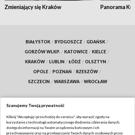
Zmieniający się Kraków
Panorama Kul
BIAŁYSTOK
/
BYDGOSZCZ
/
GDAŃSK
/
GORZÓW WLKP.
/
KATOWICE
/
KIELCE
/
KRAKÓW
/
LUBLIN
/
ŁÓDŹ
/
OLSZTYN
/
OPOLE
/
POZNAŃ
/
RZESZÓW
/
SZCZECIN
/
WARSZAWA
/
WROCŁAW
Szanujemy Twoją prywatność
Dołącz do nas:
Kliknij "Akceptuję i przechodzę do serwisu", aby wyrazić zgody na
korzystanie z technologii automatycznego śledzenia i zbierania danych,
TVP
dostęp do informacji na Twoim urządzeniu końcowym i ich
Abonament TVP
przechowywanie oraz na przetwarzanie Twoich danych osobowych przez
Regulamin TVP