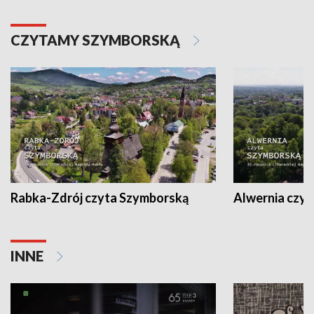
CZYTAMY SZYMBORSKĄ
Rabka-Zdrój czyta Szymborską
Alwernia czy
INNE