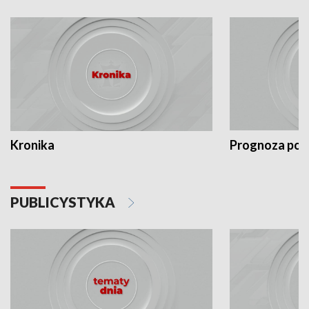
Kronika
Prognoza po
PUBLICYSTYKA