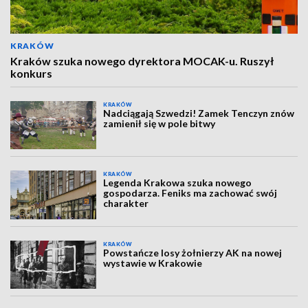
KRAKÓW
Kraków szuka nowego dyrektora MOCAK-u. Ruszył
konkurs
KRAKÓW
Nadciągają Szwedzi! Zamek Tenczyn znów
zamienił się w pole bitwy
KRAKÓW
Legenda Krakowa szuka nowego
gospodarza. Feniks ma zachować swój
charakter
KRAKÓW
Powstańcze losy żołnierzy AK na nowej
wystawie w Krakowie