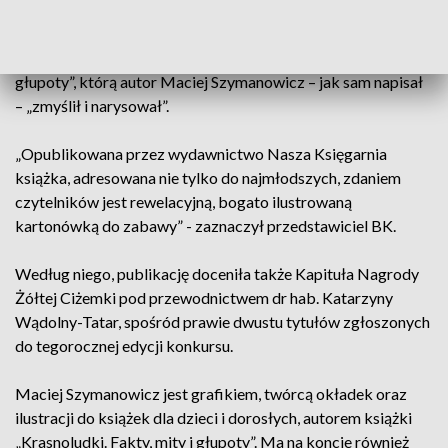
Piotr Wasilewski z Biblioteki Kraków wskazał w piątek, że
tegoroczny konkurs wygrała książka „Marzenia. Fakty, mity,
głupoty”, którą autor Maciej Szymanowicz – jak sam napisał
– „zmyślił i narysował”.
„Opublikowana przez wydawnictwo Nasza Księgarnia
książka, adresowana nie tylko do najmłodszych, zdaniem
czytelników jest rewelacyjną, bogato ilustrowaną
kartonówką do zabawy” - zaznaczył przedstawiciel BK.
Według niego, publikację doceniła także Kapituła Nagrody
Żółtej Ciżemki pod przewodnictwem dr hab. Katarzyny
Wądolny-Tatar, spośród prawie dwustu tytułów zgłoszonych
do tegorocznej edycji konkursu.
Maciej Szymanowicz jest grafikiem, twórcą okładek oraz
ilustracji do książek dla dzieci i dorosłych, autorem książki
„Krasnoludki. Fakty, mity i głupoty”. Ma na koncie również