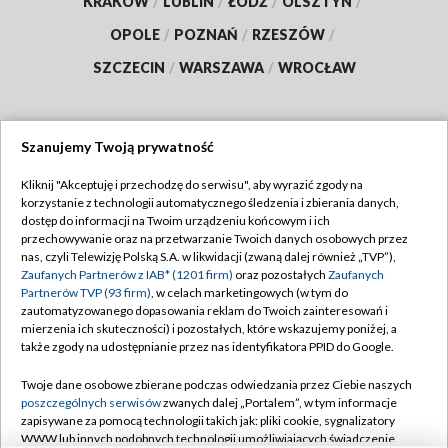
KRAKÓW
/
LUBLIN
/
ŁÓDŹ
/
OLSZTYN
/
OPOLE
/
POZNAŃ
/
RZESZÓW
/
SZCZECIN
/
WARSZAWA
/
WROCŁAW
Szanujemy Twoją prywatność
Dołącz do nas:
Kliknij "Akceptuję i przechodzę do serwisu", aby wyrazić zgody na
korzystanie z technologii automatycznego śledzenia i zbierania danych,
TVP
dostęp do informacji na Twoim urządzeniu końcowym i ich
Abonament TVP
przechowywanie oraz na przetwarzanie Twoich danych osobowych przez
Regulamin TVP
nas, czyli Telewizję Polską S.A. w likwidacji (zwaną dalej również „TVP”),
Emisja w TVP
Polityka prywatności
Zaufanych Partnerów z IAB* (1201 firm)
oraz pozostałych
Zaufanych
Partnerów TVP (93 firm)
, w celach marketingowych (w tym do
Centrum informacji TVP
Moje zgody
zautomatyzowanego dopasowania reklam do Twoich zainteresowań i
mierzenia ich skuteczności) i pozostałych, które wskazujemy poniżej, a
Naziemna Telewizja Cyfrowa
Pomoc
także zgody na udostępnianie przez nas identyfikatora PPID do Google.
Sklep TVP
Biuro reklamy
Twoje dane osobowe zbierane podczas odwiedzania przez Ciebie naszych
Rada Programowa
Kontakt
poszczególnych serwisów
zwanych dalej „Portalem”, w tym informacje
zapisywane za pomocą technologii takich jak: pliki cookie, sygnalizatory
System NOS
WWW lub innych podobnych technologii umożliwiających świadczenie