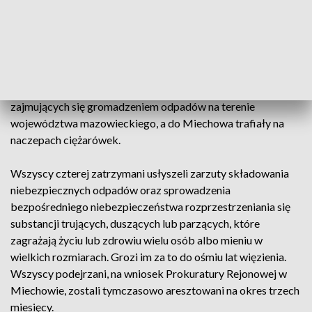
odpady, które powinny trafić do specjalistycznej utylizacji” -
relacjonował Gleń.
Według śledczych odpady pochodziły z przemysłu
chemicznego, farbiarskiego, petrochemicznego czy
lakierniczego. Jak ustalono, część z nich pochodziła z firm
zajmujących się gromadzeniem odpadów na terenie
województwa mazowieckiego, a do Miechowa trafiały na
naczepach ciężarówek.
Wszyscy czterej zatrzymani usłyszeli zarzuty składowania
niebezpiecznych odpadów oraz sprowadzenia
bezpośredniego niebezpieczeństwa rozprzestrzeniania się
substancji trujących, duszących lub parzących, które
zagrażają życiu lub zdrowiu wielu osób albo mieniu w
wielkich rozmiarach. Grozi im za to do ośmiu lat więzienia.
Wszyscy podejrzani, na wniosek Prokuratury Rejonowej w
Miechowie, zostali tymczasowo aresztowani na okres trzech
miesięcy.