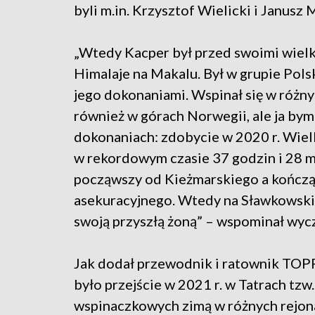
byli m.in. Krzysztof Wielicki i Janusz 
„Wtedy Kacper był przed swoimi wielk
Himalaje na Makalu. Był w grupie Pols
jego dokonaniami. Wspinał się w różny
również w górach Norwegii, ale ja bym
dokonaniach: zdobycie w 2020 r. Wiel
w rekordowym czasie 37 godzin i 28 mi
począwszy od Kieżmarskiego a kończąc
asekuracyjnego. Wtedy na Sławkowskim
swoją przyszłą żoną” – wspominał wy
Jak dodał przewodnik i ratownik TOP
było przejście w 2021 r. w Tatrach tz
wspinaczkowych zimą w różnych rejona