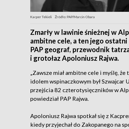
Kacper Tekieli
Źródło: PAP/Marcin Obara
Zmarły w lawinie śnieżnej w Al
ambitne cele, a ten jego ostatni
PAP geograf, przewodnik tatrz
i grotołaz Apoloniusz Rajwa.
„Zawsze miał ambitne cele i myślę, że t
idolem wspinaczkowym był Szwajcar U
przejścia 82 czterotysięczników w Alp
powiedział PAP Rajwa.
Apoloniusz Rajwa spotkał się z Kacprem
kiedy przyjechał do Zakopanego na sp