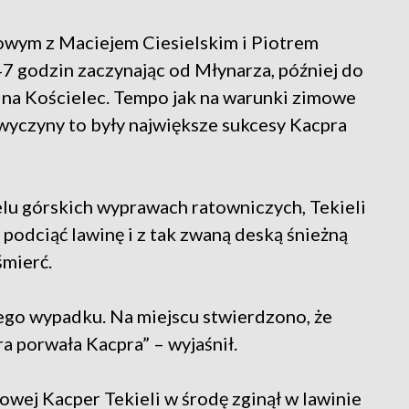
bowym z Maciejem Ciesielskim i Piotrem
47 godzin zaczynając od Młynarza, później do
i na Kościelec. Tempo jak na warunki zimowe
yczyny to były największe sukcesy Kacpra
elu górskich wyprawach ratowniczych, Tekieli
podciąć lawinę i z tak zwaną deską śnieżną
śmierć.
nego wypadku. Na miejscu stwierdzono, że
a porwała Kacpra” – wyjaśnił.
towej Kacper Tekieli w środę zginął w lawinie