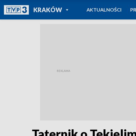
POWRÓT DO
KRAKÓW
AKTUALNOŚCI
P
TVP REGIONY
Taternik o Tekieli