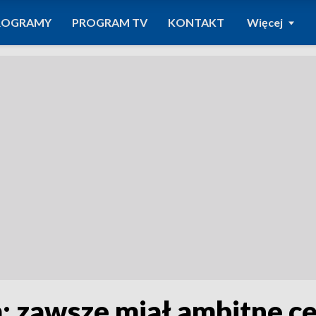
ROGRAMY
PROGRAM TV
KONTAKT
Więcej
m: zawsze miał ambitne ce