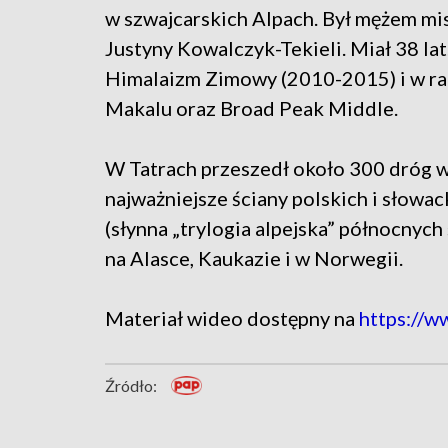
w szwajcarskich Alpach. Był mężem mis
Justyny Kowalczyk-Tekieli. Miał 38 la
Himalaizm Zimowy (2010-2015) i w ra
Makalu oraz Broad Peak Middle.
W Tatrach przeszedł około 300 dróg 
najważniejsze ściany polskich i słowac
(słynna „trylogia alpejska” północnych
na Alasce, Kaukazie i w Norwegii.
Materiał wideo dostępny na
https://w
Źródło: