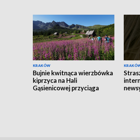
KRAKÓW
KRAKÓ
Bujnie kwitnąca wierzbówka
Stras
kiprzyca na Hali
intern
Gąsienicowej przyciąga
news
tłumy turystów