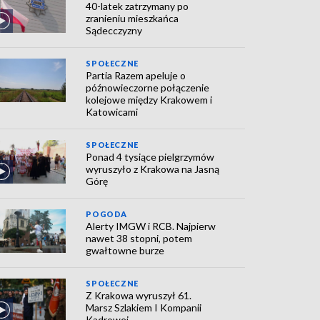
40-latek zatrzymany po
zranieniu mieszkańca
Sądecczyzny
SPOŁECZNE
Partia Razem apeluje o
późnowieczorne połączenie
kolejowe między Krakowem i
Katowicami
SPOŁECZNE
Ponad 4 tysiące pielgrzymów
wyruszyło z Krakowa na Jasną
Górę
POGODA
Alerty IMGW i RCB. Najpierw
nawet 38 stopni, potem
gwałtowne burze
SPOŁECZNE
Z Krakowa wyruszył 61.
Marsz Szlakiem I Kompanii
Kadrowej