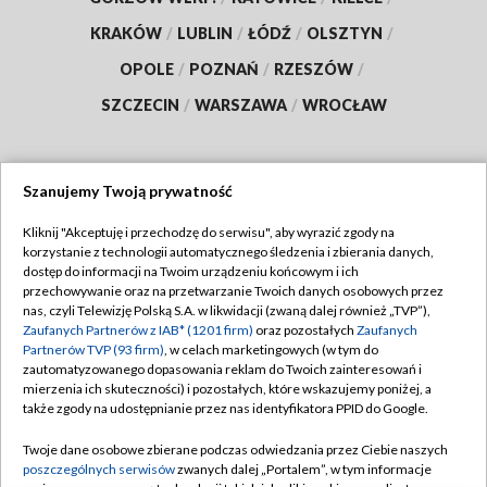
KRAKÓW
/
LUBLIN
/
ŁÓDŹ
/
OLSZTYN
/
OPOLE
/
POZNAŃ
/
RZESZÓW
/
SZCZECIN
/
WARSZAWA
/
WROCŁAW
Szanujemy Twoją prywatność
Dołącz do nas:
Kliknij "Akceptuję i przechodzę do serwisu", aby wyrazić zgody na
korzystanie z technologii automatycznego śledzenia i zbierania danych,
TVP
dostęp do informacji na Twoim urządzeniu końcowym i ich
Abonament TVP
przechowywanie oraz na przetwarzanie Twoich danych osobowych przez
Regulamin TVP
nas, czyli Telewizję Polską S.A. w likwidacji (zwaną dalej również „TVP”),
Emisja w TVP
Polityka prywatności
Zaufanych Partnerów z IAB* (1201 firm)
oraz pozostałych
Zaufanych
Partnerów TVP (93 firm)
, w celach marketingowych (w tym do
Centrum informacji TVP
Moje zgody
zautomatyzowanego dopasowania reklam do Twoich zainteresowań i
mierzenia ich skuteczności) i pozostałych, które wskazujemy poniżej, a
Naziemna Telewizja Cyfrowa
Pomoc
także zgody na udostępnianie przez nas identyfikatora PPID do Google.
Sklep TVP
Biuro reklamy
Twoje dane osobowe zbierane podczas odwiedzania przez Ciebie naszych
Rada Programowa
Kontakt
poszczególnych serwisów
zwanych dalej „Portalem”, w tym informacje