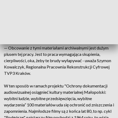
— Materiał jest czyszczony cyfrowo z uszkodzeń, emulsji,
zabrudzeń. Wykonywana jest stabilizacja obrazu,
kadrowanie, redukcja ziarnistości - wylicza Zbigniew Śliwa.
Oprócz tego m.in. korekcja barwna i synchronizacja obrazu z
dźwiękiem.
— Obcowanie z tymi materiałami archiwalnymi jest dużym
plusem tej pracy. Jest to praca wymagająca skupienia,
cierpliwości, oka, żeby te brudy wyłapywać - uważa Szymon
Kowalczyk, Regionalna Pracownia Rekonstrukcji Cyfrowej
TVP3 Kraków.
W ten sposób w ramach projektu "Ochrony dokumentacji
audiowizualnej osiągnieć kultury materialnej Małopolski:
wybitni ludzie, wybitne przedsięwzięcia, wybitne
wydarzenia” 100 materiałów uda się ochronić od zniszczenia i
zapomnienia. Najmłodsze filmy są z końca lat 80, to np. cykl
"Podgórze", najstarszy film pochodzi z 1964 roku, to wizja