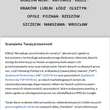
GORZÓW WLKP.
/
KATOWICE
/
KIELCE
/
KRAKÓW
/
LUBLIN
/
ŁÓDŹ
/
OLSZTYN
/
OPOLE
/
POZNAŃ
/
RZESZÓW
/
SZCZECIN
/
WARSZAWA
/
WROCŁAW
Szanujemy Twoją prywatność
Dołącz do nas:
Kliknij "Akceptuję i przechodzę do serwisu", aby wyrazić zgody na
korzystanie z technologii automatycznego śledzenia i zbierania danych,
TVP
dostęp do informacji na Twoim urządzeniu końcowym i ich
Abonament TVP
przechowywanie oraz na przetwarzanie Twoich danych osobowych przez
Regulamin TVP
nas, czyli Telewizję Polską S.A. w likwidacji (zwaną dalej również „TVP”),
Emisja w TVP
Zaufanych Partnerów z IAB* (1201 firm)
oraz pozostałych
Zaufanych
Polityka prywatności
Partnerów TVP (93 firm)
, w celach marketingowych (w tym do
Centrum informacji TVP
Moje zgody
zautomatyzowanego dopasowania reklam do Twoich zainteresowań i
mierzenia ich skuteczności) i pozostałych, które wskazujemy poniżej, a
Naziemna Telewizja Cyfrowa
Pomoc
także zgody na udostępnianie przez nas identyfikatora PPID do Google.
Sklep TVP
Biuro reklamy
Twoje dane osobowe zbierane podczas odwiedzania przez Ciebie naszych
Rada Programowa
poszczególnych serwisów
zwanych dalej „Portalem”, w tym informacje
Kontakt