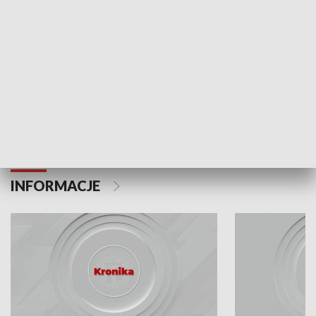
Odc. 6
Odc. 5
Czy wiesz, że Kraków inwestuje w edukację i
Czy wiesz, jak Kr
rozwój młodych?
mieszkańców?
INFORMACJE