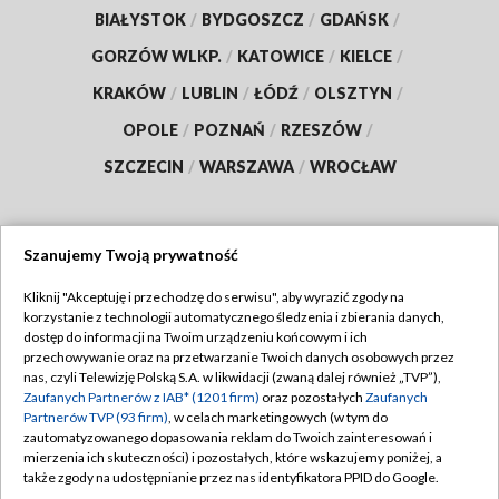
BIAŁYSTOK
/
BYDGOSZCZ
/
GDAŃSK
/
GORZÓW WLKP.
/
KATOWICE
/
KIELCE
/
KRAKÓW
/
LUBLIN
/
ŁÓDŹ
/
OLSZTYN
/
OPOLE
/
POZNAŃ
/
RZESZÓW
/
SZCZECIN
/
WARSZAWA
/
WROCŁAW
Szanujemy Twoją prywatność
Dołącz do nas:
Kliknij "Akceptuję i przechodzę do serwisu", aby wyrazić zgody na
korzystanie z technologii automatycznego śledzenia i zbierania danych,
TVP
dostęp do informacji na Twoim urządzeniu końcowym i ich
Abonament TVP
przechowywanie oraz na przetwarzanie Twoich danych osobowych przez
Regulamin TVP
nas, czyli Telewizję Polską S.A. w likwidacji (zwaną dalej również „TVP”),
Emisja w TVP
Polityka prywatności
Zaufanych Partnerów z IAB* (1201 firm)
oraz pozostałych
Zaufanych
Partnerów TVP (93 firm)
, w celach marketingowych (w tym do
Centrum informacji TVP
Moje zgody
zautomatyzowanego dopasowania reklam do Twoich zainteresowań i
mierzenia ich skuteczności) i pozostałych, które wskazujemy poniżej, a
Naziemna Telewizja Cyfrowa
Pomoc
także zgody na udostępnianie przez nas identyfikatora PPID do Google.