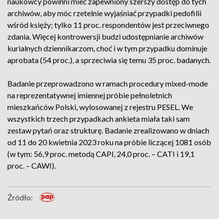
naukowcy powinni mieć zapewniony szerszy dostęp do tych
archiwów, aby móc rzetelnie wyjaśniać przypadki pedofilii
wśród księży; tylko 11 proc. respondentów jest przeciwnego
zdania. Więcej kontrowersji budzi udostępnianie archiwów
kurialnych dziennikarzom, choć i w tym przypadku dominuje
aprobata (54 proc.), a sprzeciwia się temu 35 proc. badanych.
Badanie przeprowadzono w ramach procedury mixed-mode
na reprezentatywnej imiennej próbie pełnoletnich
mieszkańców Polski, wylosowanej z rejestru PESEL. We
wszystkich trzech przypadkach ankieta miała taki sam
zestaw pytań oraz strukturę. Badanie zrealizowano w dniach
od 11 do 20 kwietnia 2023 roku na próbie liczącej 1081 osób
(w tym: 56,9 proc. metodą CAPI, 24,0 proc. – CATI i 19,1
proc. – CAWI).
Źródło: