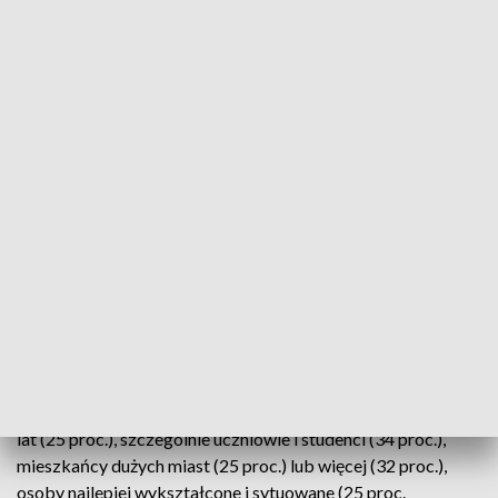
stworzono nową zmienną, obrazującą postrzeganie tej
kwestii przez ogół badanych. Największa część badanych
(34 proc.) nie ma jednoznacznej opinii na ten temat. Wśród
pozostałych najliczniejszą grupę (29 proc. ogółu) stanowią ci,
którzy uważają, że Jan Paweł II starał się coś robić w sprawie
pedofilii, ale jego reakcja była niewystarczająca. Blisko jedna
piąta ogółu ankietowanych (19 proc.) uważa, że papież nie
wiedział o przypadkach pedofilii wśród księży. Prawie co
ósmy respondent (12 proc.) jest zdania, że Jan Paweł II
(jeszcze jako metropolita krakowski lub już jako papież)
świadomie chronił księży pedofilów. Najmniej liczna (6 proc.)
jest grupa osób przekonanych, że Jan Paweł II wiedział o
problemie pedofili i właściwie reagował na takie przypadki.
Autorytet Jana Pawła II częściej niż inni kwestionują ludzie
młodzi – do 24 roku życia (29 proc.) oraz mający od 25 do 34
lat (25 proc.), szczególnie uczniowie i studenci (34 proc.),
mieszkańcy dużych miast (25 proc.) lub więcej (32 proc.),
osoby najlepiej wykształcone i sytuowane (25 proc.