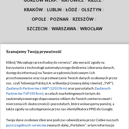
GORZÓW WLKP.
/
KATOWICE
/
KIELCE
/
KRAKÓW
/
LUBLIN
/
ŁÓDŹ
/
OLSZTYN
/
OPOLE
/
POZNAŃ
/
RZESZÓW
/
SZCZECIN
/
WARSZAWA
/
WROCŁAW
Szanujemy Twoją prywatność
Dołącz do nas:
Kliknij "Akceptuję i przechodzę do serwisu", aby wyrazić zgody na
korzystanie z technologii automatycznego śledzenia i zbierania danych,
TVP
dostęp do informacji na Twoim urządzeniu końcowym i ich
Abonament TVP
przechowywanie oraz na przetwarzanie Twoich danych osobowych przez
Regulamin TVP
nas, czyli Telewizję Polską S.A. w likwidacji (zwaną dalej również „TVP”),
Emisja w TVP
Zaufanych Partnerów z IAB* (1201 firm)
oraz pozostałych
Zaufanych
Polityka prywatności
Partnerów TVP (93 firm)
, w celach marketingowych (w tym do
Centrum informacji TVP
Moje zgody
zautomatyzowanego dopasowania reklam do Twoich zainteresowań i
mierzenia ich skuteczności) i pozostałych, które wskazujemy poniżej, a
Naziemna Telewizja Cyfrowa
Pomoc
także zgody na udostępnianie przez nas identyfikatora PPID do Google.
Sklep TVP
Biuro reklamy
Twoje dane osobowe zbierane podczas odwiedzania przez Ciebie naszych
Rada Programowa
poszczególnych serwisów
zwanych dalej „Portalem”, w tym informacje
Kontakt