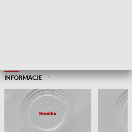
Odc. 6
Odc. 5
Czy wiesz, że Kraków inwestuje w edukację i
Czy wiesz, jak Kr
rozwój młodych?
mieszkańców?
INFORMACJE