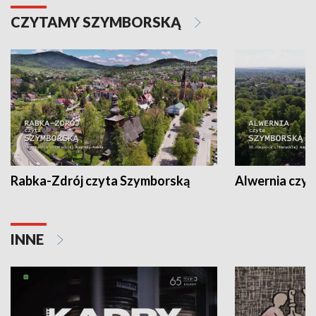
CZYTAMY SZYMBORSKĄ
Rabka-Zdrój czyta Szymborską
Alwernia czy
INNE