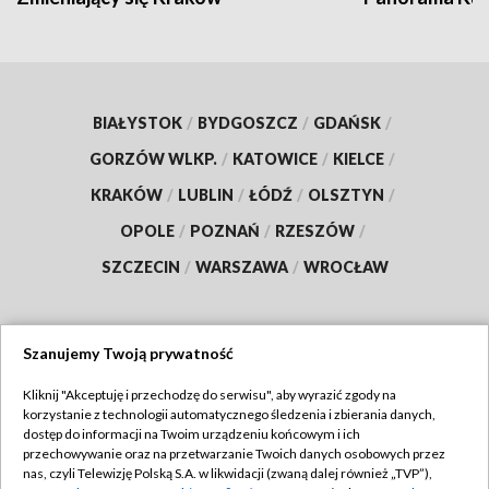
BIAŁYSTOK
/
BYDGOSZCZ
/
GDAŃSK
/
GORZÓW WLKP.
/
KATOWICE
/
KIELCE
/
KRAKÓW
/
LUBLIN
/
ŁÓDŹ
/
OLSZTYN
/
OPOLE
/
POZNAŃ
/
RZESZÓW
/
SZCZECIN
/
WARSZAWA
/
WROCŁAW
Szanujemy Twoją prywatność
Dołącz do nas:
Kliknij "Akceptuję i przechodzę do serwisu", aby wyrazić zgody na
korzystanie z technologii automatycznego śledzenia i zbierania danych,
TVP
dostęp do informacji na Twoim urządzeniu końcowym i ich
Abonament TVP
przechowywanie oraz na przetwarzanie Twoich danych osobowych przez
Regulamin TVP
nas, czyli Telewizję Polską S.A. w likwidacji (zwaną dalej również „TVP”),