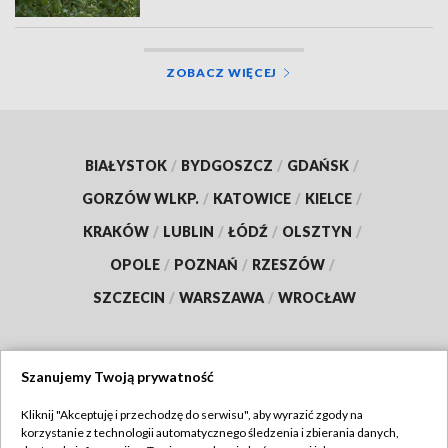
ZOBACZ WIĘCEJ
BIAŁYSTOK
/
BYDGOSZCZ
/
GDAŃSK
/
GORZÓW WLKP.
/
KATOWICE
/
KIELCE
/
KRAKÓW
/
LUBLIN
/
ŁÓDŹ
/
OLSZTYN
/
OPOLE
/
POZNAŃ
/
RZESZÓW
/
SZCZECIN
/
WARSZAWA
/
WROCŁAW
Szanujemy Twoją prywatność
Dołącz do nas:
Kliknij "Akceptuję i przechodzę do serwisu", aby wyrazić zgody na
korzystanie z technologii automatycznego śledzenia i zbierania danych,
TVP