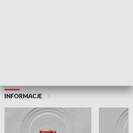
Odc. 6
Odc. 5
Czy wiesz, że Kraków inwestuje w edukację i
Czy wiesz, jak Kr
rozwój młodych?
mieszkańców?
INFORMACJE