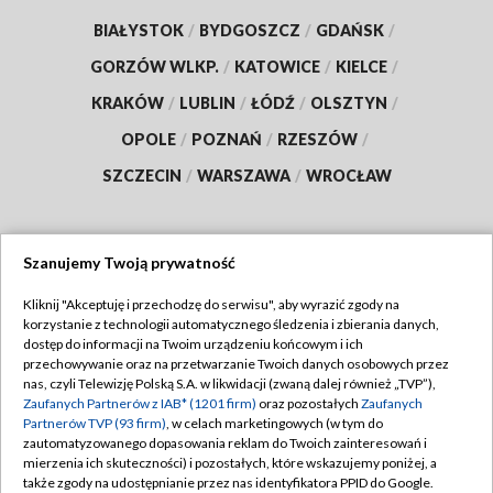
BIAŁYSTOK
/
BYDGOSZCZ
/
GDAŃSK
/
GORZÓW WLKP.
/
KATOWICE
/
KIELCE
/
KRAKÓW
/
LUBLIN
/
ŁÓDŹ
/
OLSZTYN
/
OPOLE
/
POZNAŃ
/
RZESZÓW
/
SZCZECIN
/
WARSZAWA
/
WROCŁAW
Szanujemy Twoją prywatność
Dołącz do nas:
Kliknij "Akceptuję i przechodzę do serwisu", aby wyrazić zgody na
korzystanie z technologii automatycznego śledzenia i zbierania danych,
TVP
dostęp do informacji na Twoim urządzeniu końcowym i ich
Abonament TVP
przechowywanie oraz na przetwarzanie Twoich danych osobowych przez
Regulamin TVP
nas, czyli Telewizję Polską S.A. w likwidacji (zwaną dalej również „TVP”),
Emisja w TVP
Zaufanych Partnerów z IAB* (1201 firm)
oraz pozostałych
Zaufanych
Polityka prywatności
Partnerów TVP (93 firm)
, w celach marketingowych (w tym do
Centrum informacji TVP
Moje zgody
zautomatyzowanego dopasowania reklam do Twoich zainteresowań i
mierzenia ich skuteczności) i pozostałych, które wskazujemy poniżej, a
Naziemna Telewizja Cyfrowa
Pomoc
także zgody na udostępnianie przez nas identyfikatora PPID do Google.