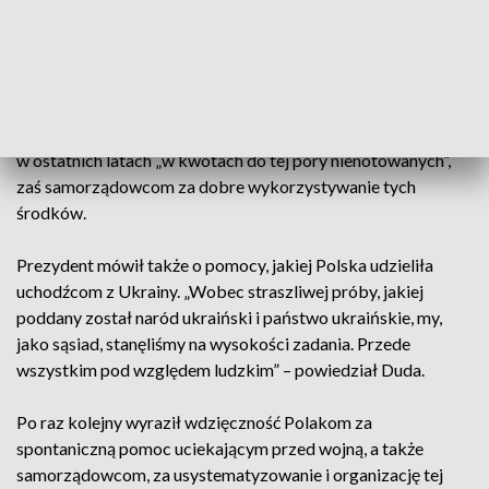
synergii i współpracy pomiędzy państwem,
przedstawicielami samorządów, a także i przedstawicielami
administracji rządowej” - dodał.
Podziękował obecnym na uroczystości przedstawicielom
rządu za fundusze, które – jak mówił – płyną do samorządów
w ostatnich latach „w kwotach do tej pory nienotowanych”,
zaś samorządowcom za dobre wykorzystywanie tych
środków.
Prezydent mówił także o pomocy, jakiej Polska udzieliła
uchodźcom z Ukrainy. „Wobec straszliwej próby, jakiej
poddany został naród ukraiński i państwo ukraińskie, my,
jako sąsiad, stanęliśmy na wysokości zadania. Przede
wszystkim pod względem ludzkim” – powiedział Duda.
Po raz kolejny wyraził wdzięczność Polakom za
spontaniczną pomoc uciekającym przed wojną, a także
samorządowcom, za usystematyzowanie i organizację tej