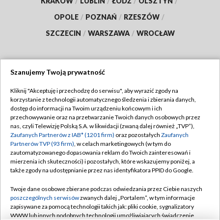
KRAKÓW
/
LUBLIN
/
ŁÓDŹ
/
OLSZTYN
/
OPOLE
/
POZNAŃ
/
RZESZÓW
/
SZCZECIN
/
WARSZAWA
/
WROCŁAW
Szanujemy Twoją prywatność
Dołącz do nas:
Kliknij "Akceptuję i przechodzę do serwisu", aby wyrazić zgody na
korzystanie z technologii automatycznego śledzenia i zbierania danych,
TVP
dostęp do informacji na Twoim urządzeniu końcowym i ich
Abonament TVP
przechowywanie oraz na przetwarzanie Twoich danych osobowych przez
Regulamin TVP
nas, czyli Telewizję Polską S.A. w likwidacji (zwaną dalej również „TVP”),
Emisja w TVP
Polityka prywatności
Zaufanych Partnerów z IAB* (1201 firm)
oraz pozostałych
Zaufanych
Partnerów TVP (93 firm)
, w celach marketingowych (w tym do
Centrum informacji TVP
Moje zgody
zautomatyzowanego dopasowania reklam do Twoich zainteresowań i
mierzenia ich skuteczności) i pozostałych, które wskazujemy poniżej, a
Naziemna Telewizja Cyfrowa
Pomoc
także zgody na udostępnianie przez nas identyfikatora PPID do Google.
Sklep TVP
Biuro reklamy
Twoje dane osobowe zbierane podczas odwiedzania przez Ciebie naszych
Rada Programowa
Kontakt
poszczególnych serwisów
zwanych dalej „Portalem”, w tym informacje
zapisywane za pomocą technologii takich jak: pliki cookie, sygnalizatory
System NOS
WWW lub innych podobnych technologii umożliwiających świadczenie