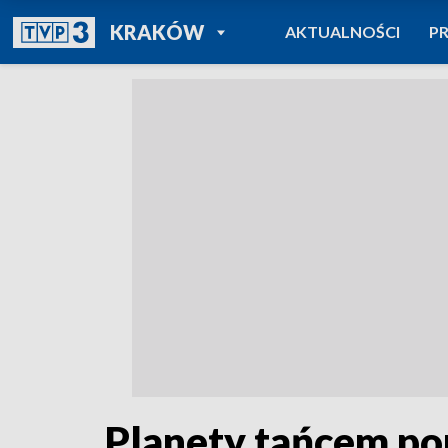
POWRÓT DO
KRAKÓW
AKTUALNOŚCI
P
TVP REGIONY
Planety tańcem po