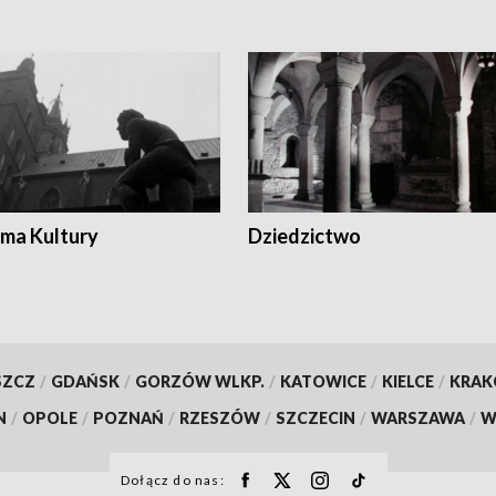
ma Kultury
Dziedzictwo
SZCZ
/
GDAŃSK
/
GORZÓW WLKP.
/
KATOWICE
/
KIELCE
/
KRA
N
/
OPOLE
/
POZNAŃ
/
RZESZÓW
/
SZCZECIN
/
WARSZAWA
/
W
Dołącz do nas: