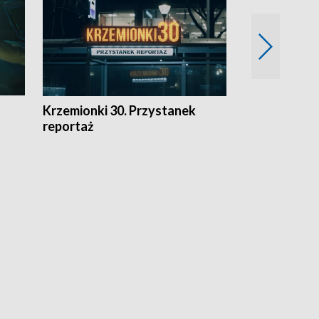
Krzemionki 30. Przystanek
Kraków - jak
reportaż