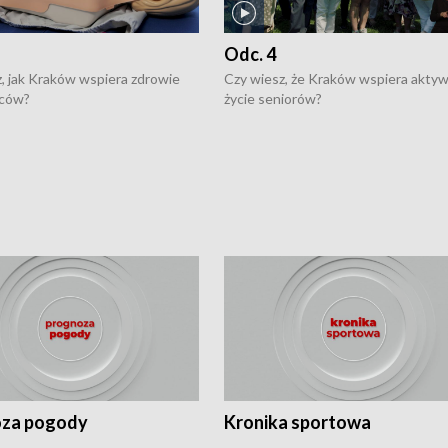
Odc. 4
, jak Kraków wspiera zdrowie
Czy wiesz, że Kraków wspiera akty
ców?
życie seniorów?
za pogody
Kronika sportowa