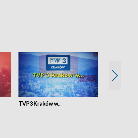
TVP3 Kraków w...
Ślizg