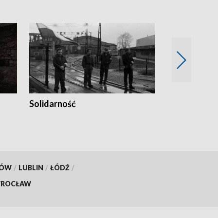
Solidarność
Trudne lata
KÓW
/
LUBLIN
/
ŁÓDŹ
/
ROCŁAW