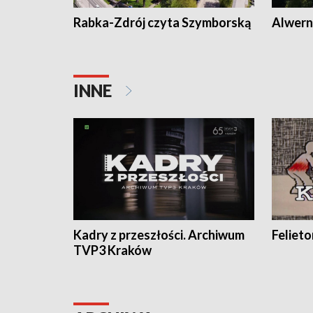
Rabka-Zdrój czyta Szymborską
Alwern
INNE
Kadry z przeszłości. Archiwum
Feliet
TVP3 Kraków