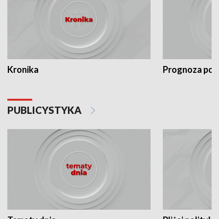
Kronika
Prognoza po
PUBLICYSTYKA