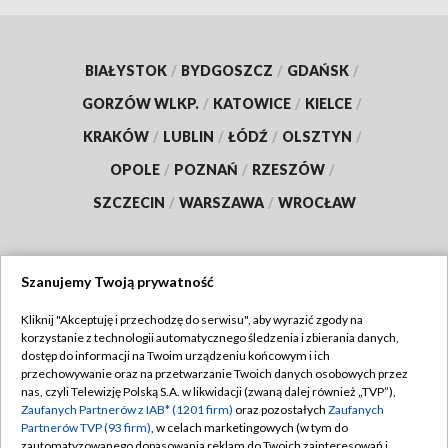
BIAŁYSTOK
/
BYDGOSZCZ
/
GDAŃSK
/
GORZÓW WLKP.
/
KATOWICE
/
KIELCE
/
KRAKÓW
/
LUBLIN
/
ŁÓDŹ
/
OLSZTYN
/
OPOLE
/
POZNAŃ
/
RZESZÓW
/
SZCZECIN
/
WARSZAWA
/
WROCŁAW
Szanujemy Twoją prywatność
Dołącz do nas:
Kliknij "Akceptuję i przechodzę do serwisu", aby wyrazić zgody na
korzystanie z technologii automatycznego śledzenia i zbierania danych,
TVP
dostęp do informacji na Twoim urządzeniu końcowym i ich
Abonament TVP
przechowywanie oraz na przetwarzanie Twoich danych osobowych przez
Regulamin TVP
nas, czyli Telewizję Polską S.A. w likwidacji (zwaną dalej również „TVP”),
Emisja w TVP
Zaufanych Partnerów z IAB* (1201 firm)
oraz pozostałych
Zaufanych
Polityka prywatności
Partnerów TVP (93 firm)
, w celach marketingowych (w tym do
Centrum informacji TVP
Moje zgody
zautomatyzowanego dopasowania reklam do Twoich zainteresowań i