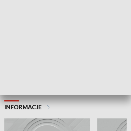
Odc. 6
Odc. 5
Czy wiesz, że Kraków inwestuje w edukację i
Czy wiesz, jak Kr
rozwój młodych?
mieszkańców?
INFORMACJE