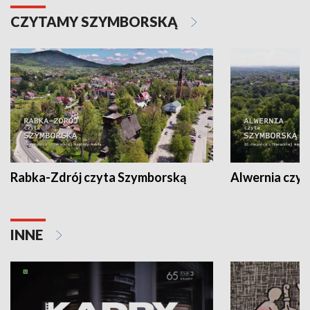
CZYTAMY SZYMBORSKĄ
Rabka-Zdrój czyta Szymborską
Alwernia czy
INNE