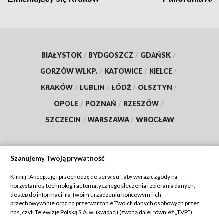
BIAŁYSTOK
/
BYDGOSZCZ
/
GDAŃSK
/
GORZÓW WLKP.
/
KATOWICE
/
KIELCE
/
KRAKÓW
/
LUBLIN
/
ŁÓDŹ
/
OLSZTYN
/
OPOLE
/
POZNAŃ
/
RZESZÓW
/
SZCZECIN
/
WARSZAWA
/
WROCŁAW
Szanujemy Twoją prywatność
Dołącz do nas:
Kliknij "Akceptuję i przechodzę do serwisu", aby wyrazić zgody na
korzystanie z technologii automatycznego śledzenia i zbierania danych,
TVP
dostęp do informacji na Twoim urządzeniu końcowym i ich
Abonament TVP
przechowywanie oraz na przetwarzanie Twoich danych osobowych przez
Regulamin TVP
nas, czyli Telewizję Polską S.A. w likwidacji (zwaną dalej również „TVP”),