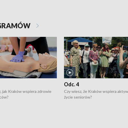
OGRAMÓW
Odc. 4
, jak Kraków wspiera zdrowie
Czy wiesz, że Kraków wspiera akty
ców?
życie seniorów?