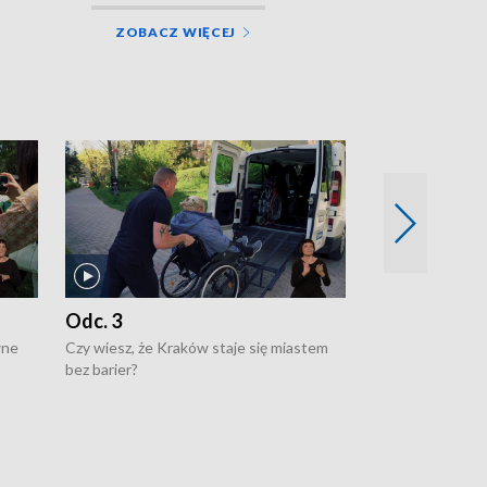
ZOBACZ WIĘCEJ
Odc. 3
Odc. 2
wne
Czy wiesz, że Kraków staje się miastem
Czy wiesz, że Kr
bez barier?
poprawia jakość 