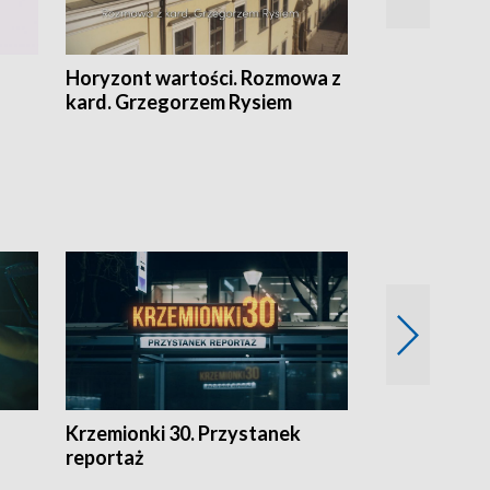
Horyzont wartości. Rozmowa z
Kulturalnie 
kard. Grzegorzem Rysiem
Krzemionki 30. Przystanek
Kraków - jak
reportaż