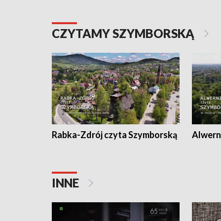
CZYTAMY SZYMBORSKĄ
Rabka-Zdrój czyta Szymborską
Alwern
INNE