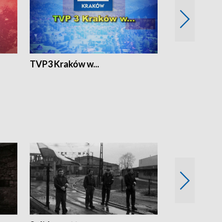
TVP3 Kraków w...
Ślizg