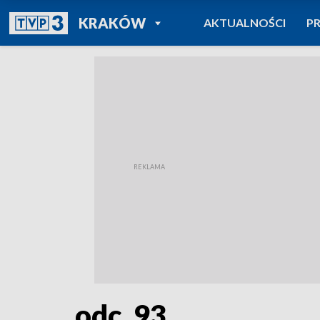
POWRÓT DO
KRAKÓW
AKTUALNOŚCI
P
TVP REGIONY
odc. 93