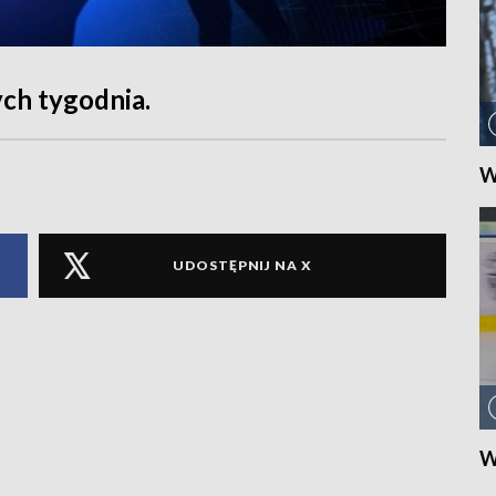
ch tygodnia.
W
UDOSTĘPNIJ NA X
W