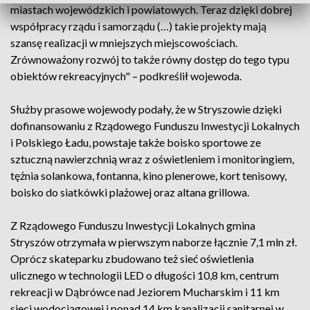
miastach wojewódzkich i powiatowych. Teraz dzięki dobrej
współpracy rządu i samorządu (…) takie projekty mają
szansę realizacji w mniejszych miejscowościach.
Zrównoważony rozwój to także równy dostęp do tego typu
obiektów rekreacyjnych" – podkreślił wojewoda.
Służby prasowe wojewody podały, że w Stryszowie dzięki
dofinansowaniu z Rządowego Funduszu Inwestycji Lokalnych
i Polskiego Ładu, powstaje także boisko sportowe ze
sztuczną nawierzchnią wraz z oświetleniem i monitoringiem,
tężnia solankowa, fontanna, kino plenerowe, kort tenisowy,
boisko do siatkówki plażowej oraz altana grillowa.
Z Rządowego Funduszu Inwestycji Lokalnych gmina
Stryszów otrzymała w pierwszym naborze łącznie 7,1 mln zł.
Oprócz skateparku zbudowano też sieć oświetlenia
ulicznego w technologii LED o długości 10,8 km, centrum
rekreacji w Dąbrówce nad Jeziorem Mucharskim i 11 km
sieci wodociągowej i ponad 14 km kanalizacji sanitarnej w