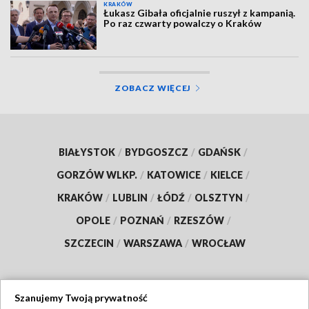
KRAKÓW
Łukasz Gibała oficjalnie ruszył z kampanią.
Po raz czwarty powalczy o Kraków
ZOBACZ WIĘCEJ
BIAŁYSTOK
/
BYDGOSZCZ
/
GDAŃSK
/
GORZÓW WLKP.
/
KATOWICE
/
KIELCE
/
KRAKÓW
/
LUBLIN
/
ŁÓDŹ
/
OLSZTYN
/
OPOLE
/
POZNAŃ
/
RZESZÓW
/
SZCZECIN
/
WARSZAWA
/
WROCŁAW
Szanujemy Twoją prywatność
Dołącz do nas: