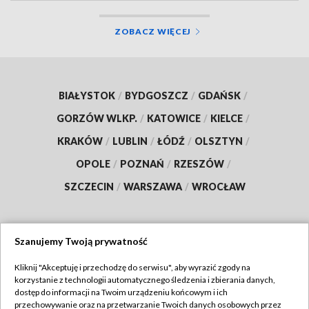
ZOBACZ WIĘCEJ
BIAŁYSTOK
/
BYDGOSZCZ
/
GDAŃSK
/
GORZÓW WLKP.
/
KATOWICE
/
KIELCE
/
KRAKÓW
/
LUBLIN
/
ŁÓDŹ
/
OLSZTYN
/
OPOLE
/
POZNAŃ
/
RZESZÓW
/
SZCZECIN
/
WARSZAWA
/
WROCŁAW
Szanujemy Twoją prywatność
Dołącz do nas:
Kliknij "Akceptuję i przechodzę do serwisu", aby wyrazić zgody na
korzystanie z technologii automatycznego śledzenia i zbierania danych,
TVP
dostęp do informacji na Twoim urządzeniu końcowym i ich
Abonament TVP
przechowywanie oraz na przetwarzanie Twoich danych osobowych przez
Regulamin TVP