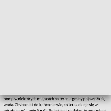
oznakowane i zabezpieczone.
„Jesteśmy zaskoczeni zapadliskiem na jezdni obwodnicy
Bolesławia. Badania georadarem nie wskazywały na to, aby
pod drogą coś się działo” – powiedział wójt gminy, który w
środę spotka się z geologami i służbami starosty (zarządcy
obiektu) na miejscu zdarzenia.
Działalność eksploatacyjna ZGH „Bolesław” została
zakończona w 2020 r., rok później wyłączono pompy
odwadniające wyrobiska. „Nawet Zakłady Górniczo-
Hutnicze +Bolesław+ nie spodziewały się, że wypełnianie leja
depresji nastąpi tak szybko. Naukowcy przewidywali, że po
wyłączeniu pomp odwadniających woda zacznie się podnosić
za 30, 40, a nawet 50 lat, a tu okazało się, że proces ten ma
miejsce znacznie szybciej. W niespełna rok po wyłączeniu
pomp w niektórych miejscach na terenie gminy pojawiała się
woda. Chyba nikt do końca nie wie, co teraz dzieje się w
górotworze” – mówił wójt Bolesławia dodając, że potrzebne