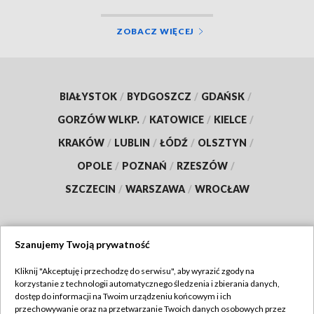
ZOBACZ WIĘCEJ
BIAŁYSTOK
/
BYDGOSZCZ
/
GDAŃSK
/
GORZÓW WLKP.
/
KATOWICE
/
KIELCE
/
KRAKÓW
/
LUBLIN
/
ŁÓDŹ
/
OLSZTYN
/
OPOLE
/
POZNAŃ
/
RZESZÓW
/
SZCZECIN
/
WARSZAWA
/
WROCŁAW
Szanujemy Twoją prywatność
Dołącz do nas:
Kliknij "Akceptuję i przechodzę do serwisu", aby wyrazić zgody na
korzystanie z technologii automatycznego śledzenia i zbierania danych,
TVP
dostęp do informacji na Twoim urządzeniu końcowym i ich
Abonament TVP
przechowywanie oraz na przetwarzanie Twoich danych osobowych przez
Regulamin TVP