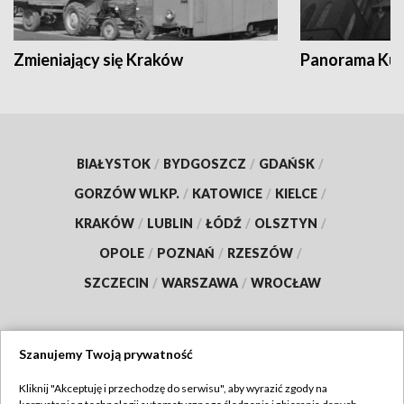
Zmieniający się Kraków
Panorama Kul
BIAŁYSTOK
/
BYDGOSZCZ
/
GDAŃSK
/
GORZÓW WLKP.
/
KATOWICE
/
KIELCE
/
KRAKÓW
/
LUBLIN
/
ŁÓDŹ
/
OLSZTYN
/
OPOLE
/
POZNAŃ
/
RZESZÓW
/
SZCZECIN
/
WARSZAWA
/
WROCŁAW
Szanujemy Twoją prywatność
Dołącz do nas:
Kliknij "Akceptuję i przechodzę do serwisu", aby wyrazić zgody na